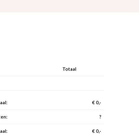
Totaal
aal:
€ 0,-
en:
?
aal:
€ 0,-