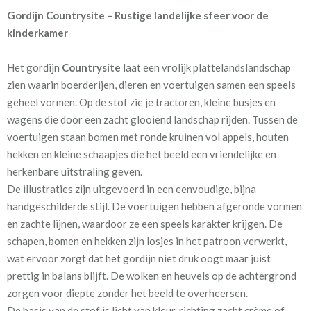
Gordijn Countrysite – Rustige landelijke sfeer voor de
Artikelnummer
Pt.2486-031 countryside
kinderkamer
linen
Het gordijn
Countrysite
laat een vrolijk plattelandslandschap
Patroon:
64 cm
zien waarin boerderijen, dieren en voertuigen samen een speels
geheel vormen. Op de stof zie je tractoren, kleine busjes en
Stofbreedte:
140 cm
wagens die door een zacht glooiend landschap rijden. Tussen de
voertuigen staan bomen met ronde kruinen vol appels, houten
Mate van verduistering:
Geen (voering optioneel
hekken en kleine schaapjes die het beeld een vriendelijke en
tijdens bestelproces)
herkenbare uitstraling geven.
Meestal eerder, maar houd
circa 1-2 weken
De illustraties zijn uitgevoerd in een eenvoudige, bijna
rekening met
handgeschilderde stijl. De voertuigen hebben afgeronde vormen
en zachte lijnen, waardoor ze een speels karakter krijgen. De
Materiaal:
100% katoen
schapen, bomen en hekken zijn losjes in het patroon verwerkt,
wat ervoor zorgt dat het gordijn niet druk oogt maar juist
prettig in balans blijft. De wolken en heuvels op de achtergrond
zorgen voor diepte zonder het beeld te overheersen.
De basis van de stof is licht van kleur, richting zacht crème of