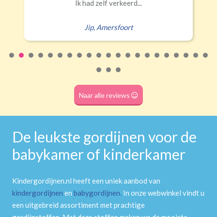
Roede
(dubbele tunnel)
Naar alle reviews
De leukste gordijnen voor de
babykamer of kinderkamer
Kindergordijnen.nl heeft een uniek aanbod van
kindergordijnen
en
babygordijnen
.
In onze webwinkel vindt u
een uitgebreid assortiment met prachtige
gordijnstoffen. Met deze stoffen maken we de mooiste