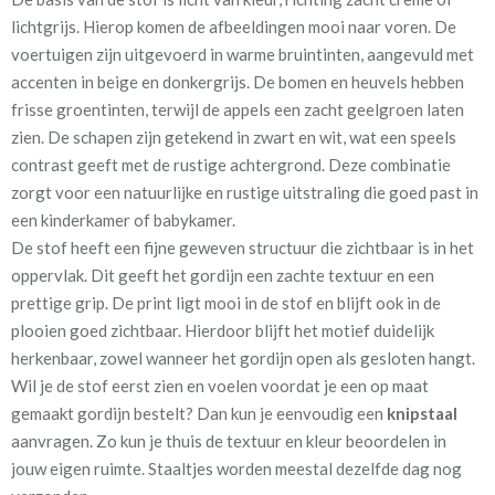
lichtgrijs. Hierop komen de afbeeldingen mooi naar voren. De
Tijdens het bestellen kun je de optie
“Voering”
aanvinken. Een
voertuigen zijn uitgevoerd in warme bruintinten, aangevuld met
voering biedt meerdere voordelen:
accenten in beige en donkergrijs. De bomen en heuvels hebben
frisse groentinten, terwijl de appels een zacht geelgroen laten
• In de winter blijft kou zoveel mogelijk buiten
zien. De schapen zijn getekend in zwart en wit, wat een speels
• In de zomerperiode wordt warmte tegengehouden
contrast geeft met de rustige achtergrond. Deze combinatie
• In een slaapkamer helpt dit bij een goede nachtrust
zorgt voor een natuurlijke en rustige uitstraling die goed past in
• Werkt geluidsisolerend
een kinderkamer of babykamer.
• Beschermt het gordijn tegen verkleuring door zonlicht
De stof heeft een fijne geweven structuur die zichtbaar is in het
• Zorgt voor een verzorgd aanzicht aan de buitenzijde
oppervlak. Dit geeft het gordijn een zachte textuur en een
prettige grip. De print ligt mooi in de stof en blijft ook in de
KinderGordijnen
heeft drie soorten voering:
plooien goed zichtbaar. Hierdoor blijft het motief duidelijk
herkenbaar, zowel wanneer het gordijn open als gesloten hangt.
•
Kwart verduisterend, lichtdoorlatend katoensatijn
Wil je de stof eerst zien en voelen voordat je een op maat
•
Half verduisterend
gemaakt gordijn bestelt? Dan kun je eenvoudig een
knipstaal
•
100% verduisterend
aanvragen. Zo kun je thuis de textuur en kleur beoordelen in
jouw eigen ruimte. Staaltjes worden meestal dezelfde dag nog
Zo kun je zelf bepalen hoeveel licht en warmte er wordt