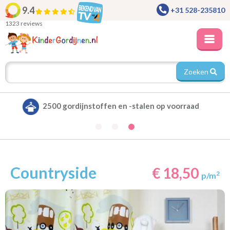
9.4
+31 528-235810
1323 reviews
Zoeken
Alle gordijnen verduisterend leverbaar
Countryside
€ 18,50
2
p/m