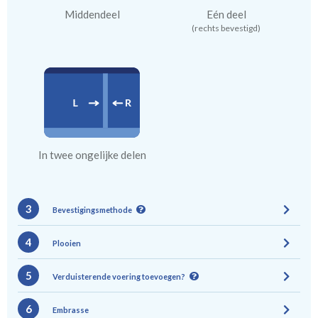
Middendeel
Eén deel
(rechts bevestigd)
In twee ongelijke delen
3
Bevestigingsmethode
4
Plooien
5
Verduisterende voering toevoegen?
6
Embrasse
Gevoerde gordijnen zorgen voor halve of gehele