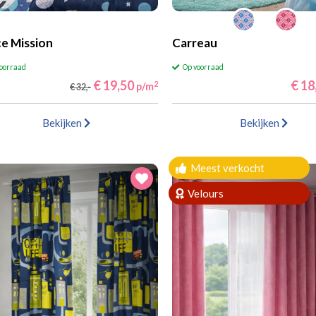
e Mission
Carreau
voorraad
Op voorraad
€ 19,50
€ 18
2
p/m
€ 32,-
Bekijken
Bekijken
Meest verkocht
Velours