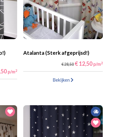
p!)
Atalanta (Sterk afgeprijsd!)
€ 12,50
2
p/m
€ 28,50
,50
2
p/m
Bekijken