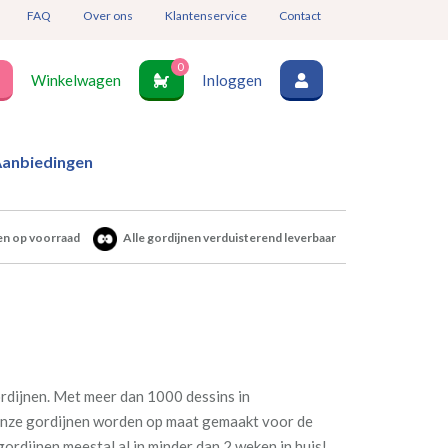
FAQ
Over ons
Klantenservice
Contact
0
Winkelwagen
Inloggen
anbiedingen
en op voorraad
Alle gordijnen verduisterend leverbaar
rdijnen. Met meer dan 1000 dessins in
Al onze gordijnen worden op maat gemaakt voor de
gordijnen meestal al in minder dan 2 weken in huis!