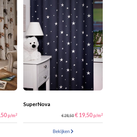
SuperNova
,50
€ 19,50
2
2
p/m
p/m
€ 28,50
Bekijken