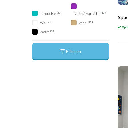
(57)
(105)
Turquoise
Violet/Paars/Lila
Spac
(98)
(151)
Wit
Zand
Op 
(43)
Zwart
Filteren