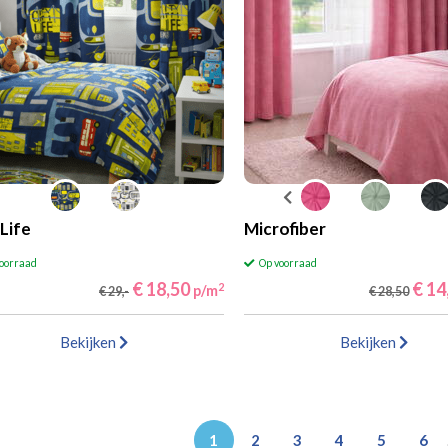
 Life
Microfiber
voorraad
Op voorraad
€ 18,50
€ 14
2
p/m
€ 29,-
€ 28,50
Bekijken
Bekijken
1
2
3
4
5
6