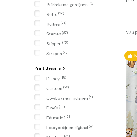
(45)
Prikkelarme gordijnen
(26)
Retro
(24)
Ruitjes
973 
(67)
Sterren
(45)
Stippen
(45)
Strepen
M
Print dessins
(18)
Disney
(53)
Cartoon
(5)
Cowboys en Indianen
(11)
Dino's
(23)
Educatief
(64)
Fotogordijnen digitaal
(31)