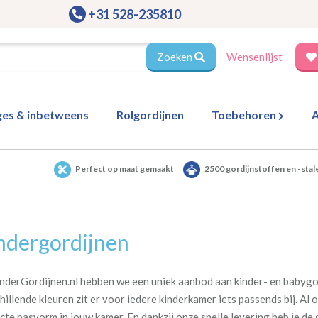
+31 528-235810
Zoeken
Wensenlijst
ges & inbetweens
Rolgordijnen
Toebehoren
A
Perfect op maat gemaakt
2500 gordijnstoffen en -stal
ndergordijnen
inderGordijnen.nl hebben we een uniek aanbod aan kinder- en babygo
hillende kleuren zit er voor iedere kinderkamer iets passends bij. 
cte pasvorm in jouw kamer. En dankzij onze snelle levering heb je de 