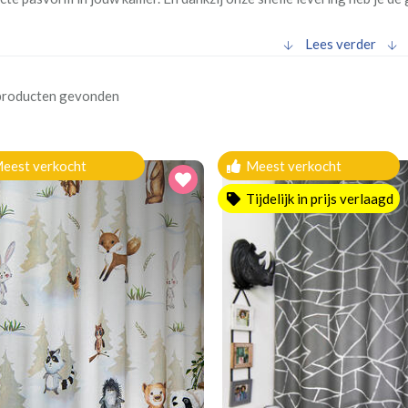
Lees verder
producten gevonden
eest verkocht
Meest verkocht
Tijdelijk in prijs verlaagd