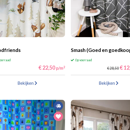
dfriends
Smash (Goed en goedkoo
voorraad
Op voorraad
€ 22,50
€ 12
2
p/m
€ 28,50
Bekijken
Bekijken