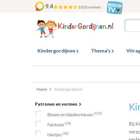
9.4
1323 reviews
Kindergordijnen
Thema's
Vitra
Home
Kindergordijnen
Ki
Patronen en vormen
(172)
Bloem en bladmotieven
Bij K
(19)
Fantasie
versc
(32)
Hartjes
perfe