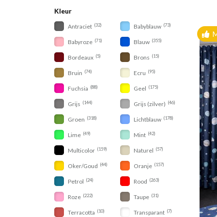
Kleur
(32)
(73)
Antraciet
Babyblauw
M
(71)
(355)
Babyroze
Blauw
(5)
(15)
Bordeaux
Brons
(74)
(95)
Bruin
Ecru
(88)
(175)
Fuchsia
Geel
(144)
(46)
Grijs
Grijs (zilver)
(318)
(178)
Groen
Lichtblauw
(49)
(42)
Lime
Mint
(159)
(57)
Multicolor
Naturel
(44)
(157)
Oker/Goud
Oranje
(24)
(263)
Petrol
Rood
(222)
(31)
Roze
Taupe
(10)
(7)
Terracotta
Transparant