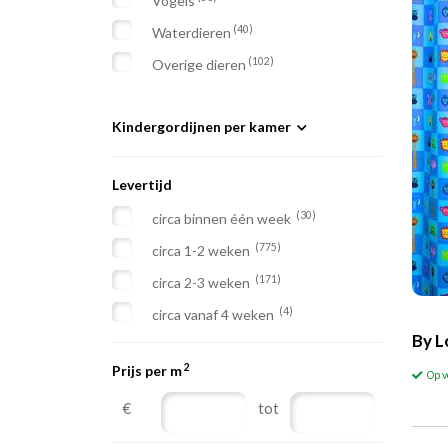
Vogels
(40)
Waterdieren
(102)
Overige dieren
Kindergordijnen per kamer
(368)
Babygordijnen
Levertijd
(504)
Jongens gordijnen
(30)
circa binnen één week
(580)
Meisjes gordijnen
(775)
circa 1-2 weken
(76)
Verduisterende kindergordijnen
(171)
circa 2-3 weken
(4)
circa vanaf 4 weken
By L
2
Prijs per m
Op 
€
tot