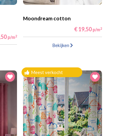
Moondream cotton
€ 19,50
2
p/m
,50
2
p/m
Bekijken
Meest verkocht