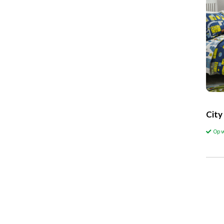
City
Op 