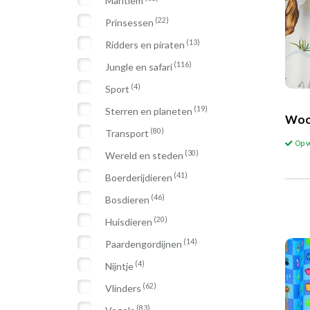
Maritiem
(22)
Prinsessen
(13)
Ridders en piraten
(116)
Jungle en safari
(4)
Sport
(19)
Sterren en planeten
Woo
(80)
Transport
Op 
(30)
Wereld en steden
(41)
Boerderijdieren
(46)
Bosdieren
(20)
Huisdieren
(14)
Paardengordijnen
(4)
Nijntje
(62)
Vlinders
(83)