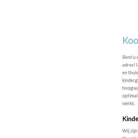
Koo
Bent u 
adres! 
en thui
kinderg
hoogwaa
optimal
werkt.
Kinde
Wij zij