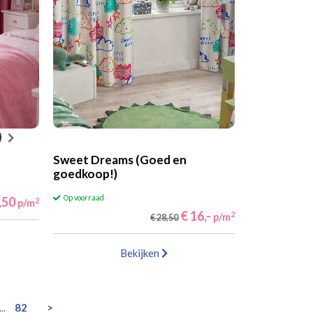
Sweet Dreams (Goed en
goedkoop!)
Op voorraad
,50
2
p/m
€ 16,-
2
p/m
€ 28,50
Bekijken
...
82
>