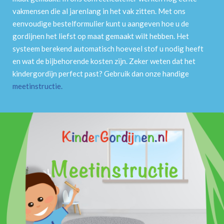
vakmensen die al jarenlang in het vak zitten. Met ons
eenvoudige bestelformulier kunt u aangeven hoe u de
gordijnen het liefst op maat gemaakt wilt hebben. Het
systeem berekend automatisch hoeveel stof u nodig heeft
en wat de bijbehorende kosten zijn. Zeker weten dat het
kindergordijn perfect past? Gebruik dan onze handige
meetinstructie
.