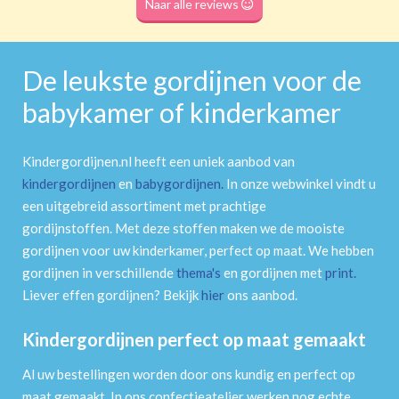
Naar alle reviews
De leukste gordijnen voor de
babykamer of kinderkamer
Kindergordijnen.nl heeft een uniek aanbod van
kindergordijnen
en
babygordijnen
.
In onze webwinkel vindt u
een uitgebreid assortiment met prachtige
gordijnstoffen. Met deze stoffen maken we de mooiste
gordijnen voor uw kinderkamer, perfect op maat. We hebben
gordijnen in verschillende
thema's
en gordijnen met
print
.
Liever effen gordijnen? Bekijk
hier
ons aanbod.
Kindergordijnen perfect op maat gemaakt
Al uw bestellingen worden door ons kundig en perfect op
maat gemaakt. In ons confectieatelier werken nog echte