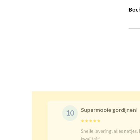
Boch
Prachtige gordijne
10
s juist en goeie
Na een lange zoektoch
bij kindergordijnen. T