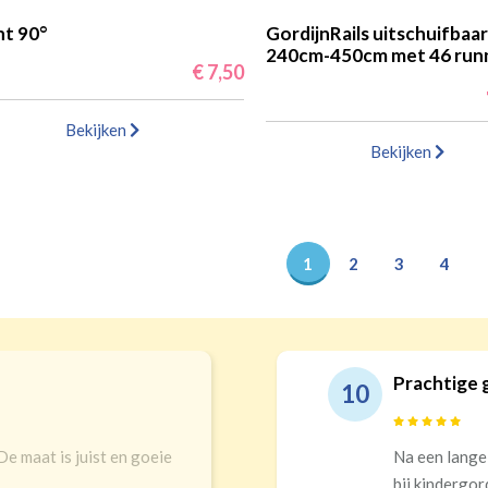
t 90°
GordijnRails uitschuifbaar
240cm-450cm met 46 run
€ 7,50
Bekijken
Bekijken
1
2
3
4
n en echt top service!
Goede
9
t in winkels en online uitgekomen
Snelle
op keuze! Prachtigs gordijnen die