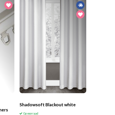
Shadowsoft Blackout white
ners
Op voorraad