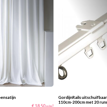
ensatijn
GordijnRails uitschuifbaar
110cm-200cm met 20 run
€ 18,50
2
p/m