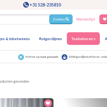
+31 528-235810
Zoeken
Wensenlijst
ges & inbetweens
Rolgordijnen
Toebehoren
A
Perfect op maat gemaakt
2500 gordijnstoffen en -stal
roducten gevonden