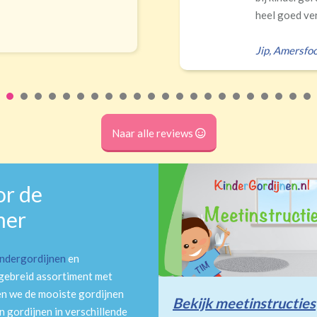
Ik had zelf verkeerd...
Erald
,
Naar alle reviews
or de
mer
indergordijnen
en
tgebreid assortiment met
en we de mooiste gordijnen
Bekijk meetinstructies
 gordijnen in verschillende