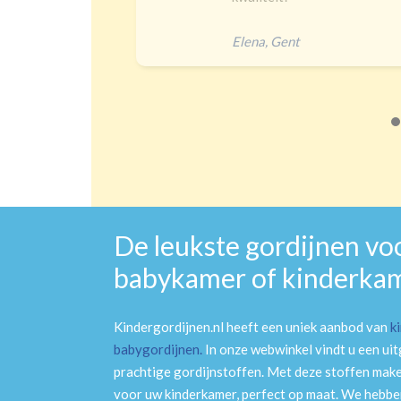
heel goed verduisteren 
Jip
,
Amersfoort
De leukste gordijnen vo
babykamer of kinderka
Kindergordijnen.nl heeft een uniek aanbod van
k
babygordijnen
.
In onze webwinkel vindt u een ui
prachtige gordijnstoffen. Met deze stoffen mak
voor uw kinderkamer, perfect op maat. We hebben