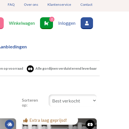
FAQ
Over ons
Klantenservice
Contact
0
Winkelwagen
Inloggen
anbiedingen
en op voorraad
Alle gordijnen verduisterend leverbaar
Sorteren
op:
Extra laag geprijsd!