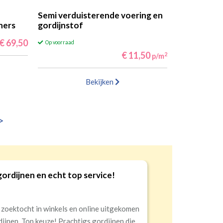
Semi verduisterende voering en
ners
gordijnstof
€ 69,50
Op voorraad
€ 11,50
2
p/m
Bekijken
>
 kwaliteit en service!
 levering, alles netjes aangekomen