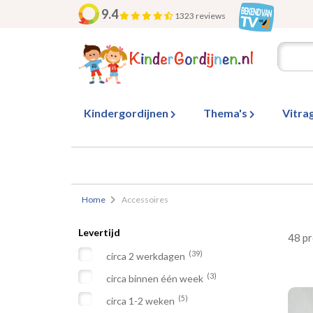
9.4
1323 reviews
Kindergordijnen
Thema's
Vitra
Home
Accessoires
Levertijd
48 p
(39)
circa 2 werkdagen
(3)
circa binnen één week
(5)
circa 1-2 weken