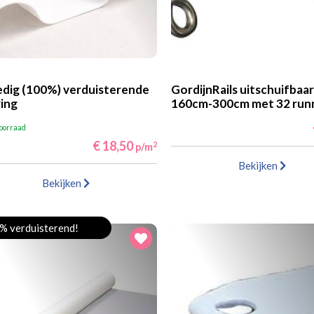
edig (100%) verduisterende
GordijnRails uitschuifbaar
ing
160cm-300cm met 32 run
voorraad
€ 18,50
2
p/m
Bekijken
Bekijken
% verduisterend!