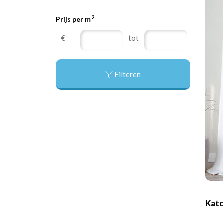
2
Prijs per m
€
tot
Filteren
Kato