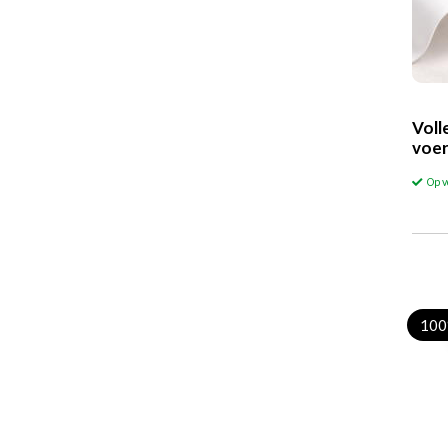
Voll
voer
Op 
100