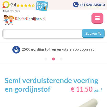
9.4
+31 528-235810
1323 reviews
Zoeken
Alle gordijnen verduisterend leverbaar
Semi verduisterende voering
en gordijnstof
€ 11,50
2
p/m