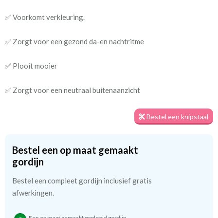
Tip:
Laat voor aangename verduistering en isolatie de
✅ Voorkomt verkleuring.
kindergordijnen voeren: een verschil van dag en nacht!
💤
✅ Zorgt voor een gezond da-en nachtritme
✅ Plooit mooier
✅ Zorgt voor een neutraal buitenaanzicht
Bestel een knipstaal
Bestel een op maat gemaakt
gordijn
Bestel een compleet gordijn inclusief gratis
afwerkingen.
Een op maat gemaakt geplooid gordijn