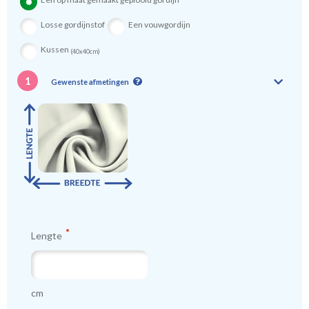
Losse gordijnstof
Een vouwgordijn
Kussen
(40x40cm)
1
Gewenste afmetingen
Lengte
cm