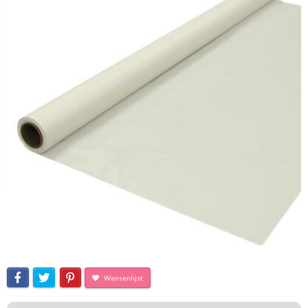
Wensenlijst
50% verduisterende voering- en gordijnstof