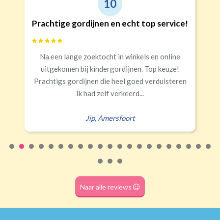
9
(geschikt voor vitrage)
 service!
Goede kwaliteit en service!
Banaanvormig
en online
Snelle levering, alles netjes aangekome
€34,95 per stuk
p keuze!
Rails
Roede
Half verduisterend
Volledige verduisterend
rduisteren
Erald
,
Zeist
(wave plooi)
(tunnel)
Roede
(dubbele tunnel)
Naar alle reviews