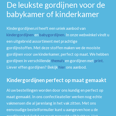
De leukste gordijnen voor de
babykamer of kinderkamer
Kindergordijnen.nl heeft een uniek aanbod van
kindergordijnen
en
babygordijnen
.
In onze webwinkel vindt u
een uitgebreid assortiment met prachtige
gordijnstoffen. Met deze stoffen maken we de mooiste
gordijnen voor uw kinderkamer, perfect op maat. We hebben
gordijnen in verschillende
thema's
en gordijnen met
print
.
Liever effen gordijnen? Bekijk
hier
ons aanbod.
Kindergordijnen perfect op maat gemaakt
Al uw bestellingen worden door ons kundig en perfect op
maat gemaakt. In ons confectieatelier werken nog echte
vakmensen die al jarenlang in het vak zitten. Met ons
eenvoudige bestelformulier kunt u aangeven hoe u de
gordijnen het liefst op maat gemaakt wilt hebben. Het