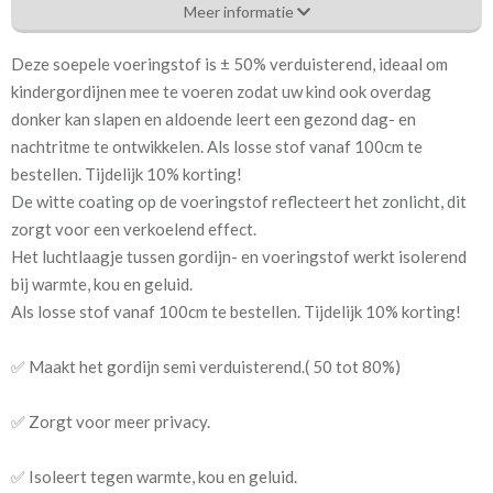
Meer informatie
Eigenschappen gordijnstof
Deze soepele voeringstof is ± 50% verduisterend, ideaal om
Artikelnummer
50% verduisterende
kindergordijnen mee te voeren zodat uw kind ook overdag
voering- en gordijnstof
donker kan slapen en aldoende leert een gezond dag- en
nachtritme te ontwikkelen. Als losse stof vanaf 100cm te
Stofbreedte:
140 cm
bestellen. Tijdelijk 10% korting!
De witte coating op de voeringstof reflecteert het zonlicht, dit
Meestal eerder, maar houd
circa 1-2 weken
zorgt voor een verkoelend effect.
rekening met
Het luchtlaagje tussen gordijn- en voeringstof werkt isolerend
bij warmte, kou en geluid.
Materiaal:
100% polyester
Als losse stof vanaf 100cm te bestellen. Tijdelijk 10% korting!
✅ Maakt het gordijn semi verduisterend.( 50 tot 80%)
We hebben bijna alle stoffen op voorraad, bestel daarom gerust
eerst een knipstaaltje.
✅ Zorgt voor meer privacy.
Zo weet u precies met welke kleur en kwaliteit uw gordijnen
worden gemaakt.
✅ Isoleert tegen warmte, kou en geluid.