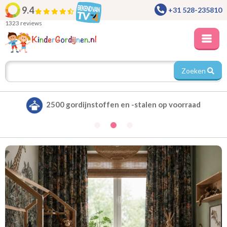
9.4
+31 528-235810
1323 reviews
Zoeken
toffen en -stalen op voorraad
Alle gordijnen