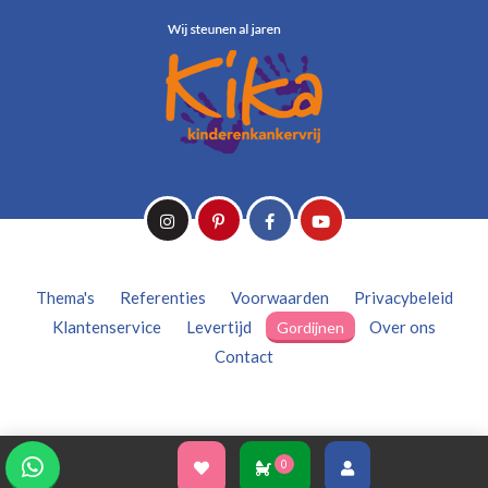
Thema's
Referenties
Voorwaarden
Privacybeleid
Klantenservice
Levertijd
Over ons
Gordijnen
Contact
0