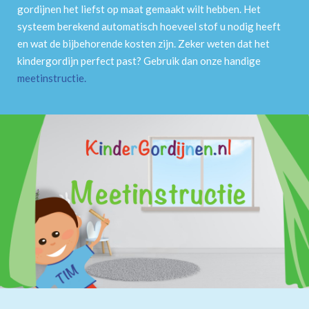
gordijnen het liefst op maat gemaakt wilt hebben. Het
systeem berekend automatisch hoeveel stof u nodig heeft
en wat de bijbehorende kosten zijn. Zeker weten dat het
kindergordijn perfect past? Gebruik dan onze handige
meetinstructie
.