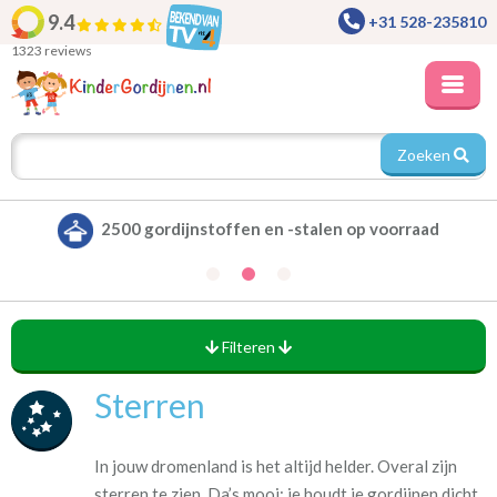
9.4
+31 528-235810
1323 reviews
Zoeken
Alle gordijnen verduisterend leverbaar
Filteren
Sterren
In jouw dromenland is het altijd helder. Overal zijn
sterren te zien. Da’s mooi: je houdt je gordijnen dicht