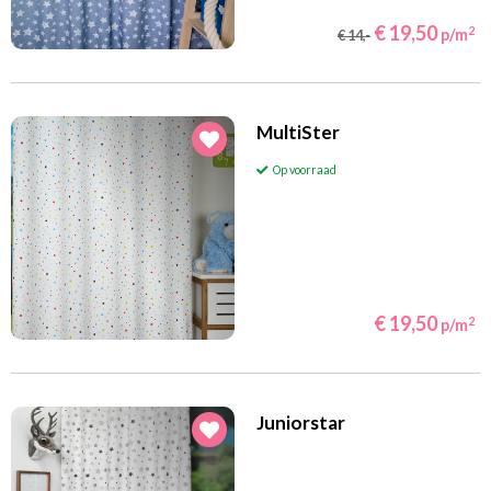
€ 19,50
2
p/m
€ 14,-
MultiSter
Op voorraad
€ 19,50
2
p/m
Juniorstar