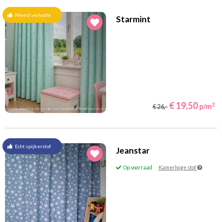
Meest verkocht
Starmint
€ 19,50
2
p/m
€ 26,-
Echt spijkerstof
Jeanstar
Op voorraad
Kamerhoge stof