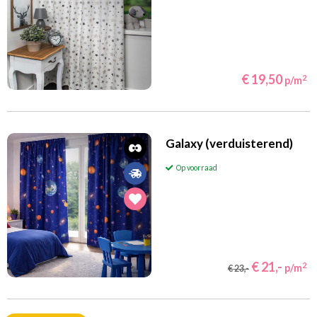
€ 19,50
2
p/m
Galaxy (verduisterend)
Op voorraad
€ 21,-
2
p/m
€ 23,-