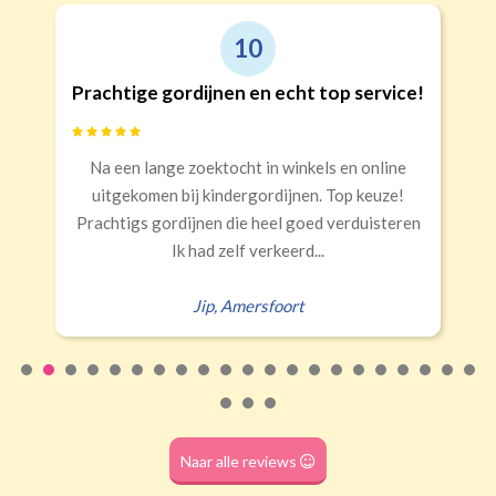
9
Goede kwaliteit en service!
Snelle levering, alles netjes aangekomen
Erald
,
Zeist
Naar alle reviews