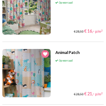
Op voorraad
€ 16,-
2
p/m
€ 28,50
Animal Patch
Op voorraad
€ 21,-
2
p/m
€ 28,50