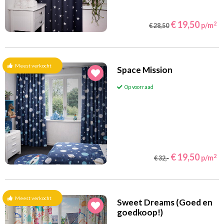
€ 19,50
2
p/m
€ 28,50
Meest verkocht
Space Mission
Op voorraad
€ 19,50
2
p/m
€ 32,-
Meest verkocht
Sweet Dreams (Goed en
goedkoop!)