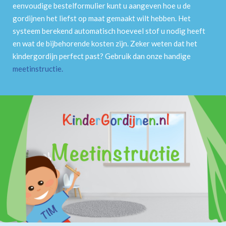
eenvoudige bestelformulier kunt u aangeven hoe u de
gordijnen het liefst op maat gemaakt wilt hebben. Het
systeem berekend automatisch hoeveel stof u nodig heeft
en wat de bijbehorende kosten zijn. Zeker weten dat het
kindergordijn perfect past? Gebruik dan onze handige
meetinstructie
.