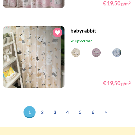
€ 19,50
2
p/m
babyrabbit
Op voorraad
€ 19,50
2
p/m
1
2
3
4
5
6
>