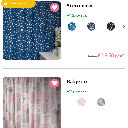
Meest verkocht
Sterrenmix
Op voorraad
€ 18,50
2
p/m
€ 21,-
Babyzoo
Op voorraad