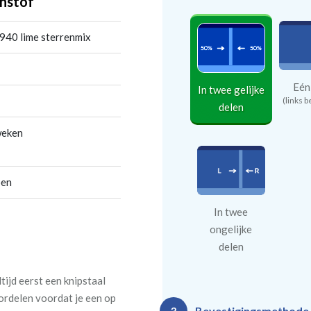
nstof
940 lime sterrenmix
Eén
In twee gelijke
(links b
delen
weken
oen
In twee
ongelijke
delen
tijd eerst een knipstaal
oordelen voordat je een op
Bevestigingsmethode