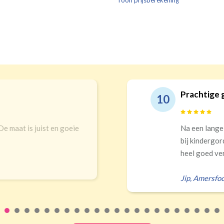
Toon prijsberekening
verdui
verduistering
Prachtige 
10
 De maat is juist en goeie
Na een lange
bij kindergor
heel goed ver
Jip
,
Amersfoo