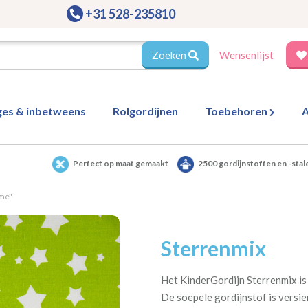
+31 528-235810
Zoeken
Wensenlijst
ges & inbetweens
Rolgordijnen
Toebehoren
A
Perfect op maat gemaakt
2500 gordijnstoffen en -stal
ime"
Sterrenmix
Het KinderGordijn Sterrenmix is
De soepele gordijnstof is versie