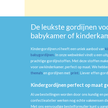
De leukste gordijnen vo
babykamer of kinderka
Kindergordijnen.nl heeft een uniek aanbod van
k
babygordijnen
.
In onze webwinkel vindt u een ui
prachtige gordijnstoffen. Met deze stoffen mak
voor uw kinderkamer, perfect op maat. We hebben
thema's
en gordijnen met
print
.
Liever effen gord
Kindergordijnen perfect op maat 
Al uw bestellingen worden door ons kundig en pe
confectieatelier werken nog echte vakmensen die 
Met ons eenvoudige bestelformulier kunt u aang