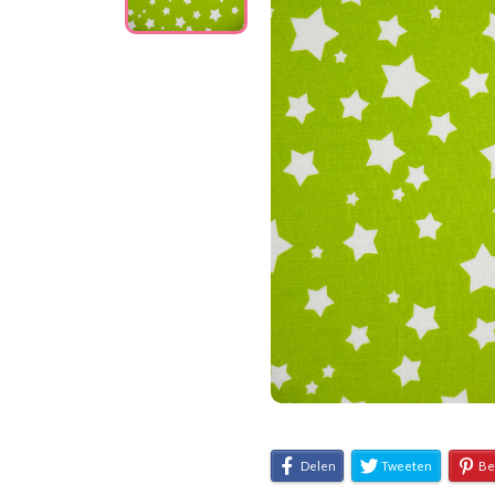
Delen
Tweeten
Be