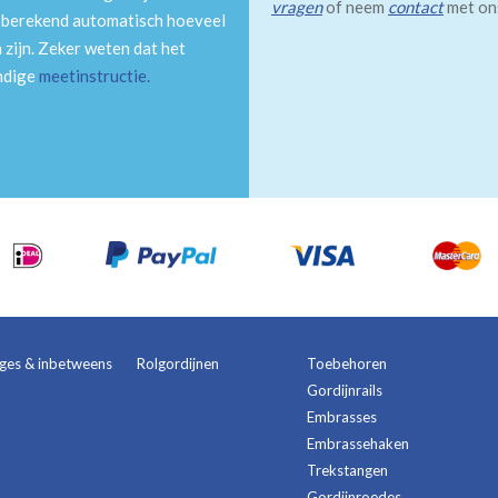
vragen
of neem
contact
met on
m berekend automatisch hoeveel
 zijn. Zeker weten dat het
andige
meetinstructie
.
ages & inbetweens
Rolgordijnen
Toebehoren
Gordijnrails
Embrasses
Embrassehaken
Trekstangen
Gordijnroedes