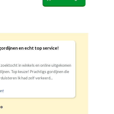
sterend
verduisterend
verduisterend
gordijnen en echt top service!
9
 zoektocht in winkels en online uitgekomen
dijnen. Top keuze! Prachtigs gordijnen die
duisteren Ik had zelf verkeerd...
rt