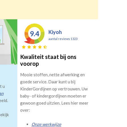
Kiyoh
9.4
aantal reviews 1323
Kwaliteit staat bij ons
voorop
Mooie stoffen, nette afwerking en
goede service. Daar kunt u bij
t u
KinderGordijnen op vertrouwen. Uw
an
baby- of kindergordijnen moeten er
eeld.
gewoon goed uitzien. Lees hier meer
over:
ekijk
Onze werkwijze