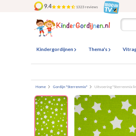
9.4
1323 reviews
Kindergordijnen
Thema's
Vitra
Home
Gordijn "Sterrenmix"
Uitvoering "Sterrenmix l