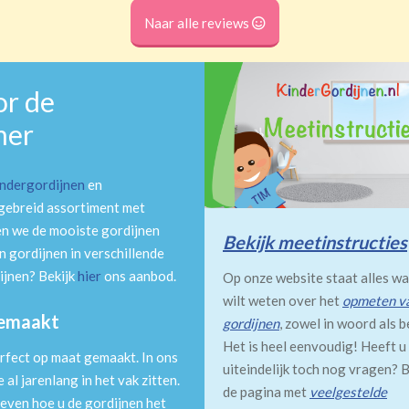
Naar alle reviews
or de
mer
indergordijnen
en
tgebreid assortiment met
en we de mooiste gordijnen
Bekijk meetinstructies
 gordijnen in verschillende
ijnen? Bekijk
hier
ons aanbod.
Op onze website staat alles wa
wilt weten over het
opmeten v
gemaakt
gordijnen
, zowel in woord als b
Het is heel eenvoudig! Heeft u
rfect op maat gemaakt. In ons
uiteindelijk toch nog vragen? B
al jarenlang in het vak zitten.
de pagina met
veelgestelde
even hoe u de gordijnen het