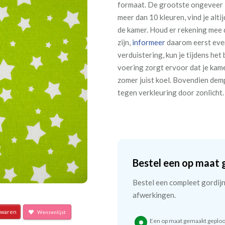
formaat. De grootste ongeveer 2
meer dan 10 kleuren, vind je altij
de kamer. Houd er rekening mee 
zijn,
informeer
daarom eerst even!
verduistering, kun je tijdens het
voering zorgt ervoor dat je kame
zomer juist koel. Bovendien dem
tegen verkleuring door zonlicht.
Bestel een op maat 
Bestel een compleet gordijn 
afwerkingen.
waren
Wensenlijst
Een op maat gemaakt geploo