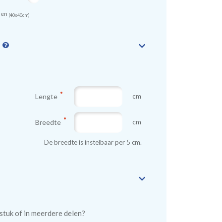
sen
(40x40cm)
n
cm
Lengte
cm
Breedte
De breedte is instelbaar per 5 cm.
n stuk of in meerdere delen?