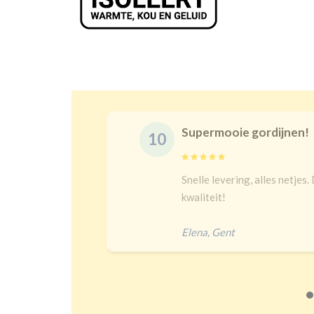
Supermooie gordijnen!
10
delijk
Snelle levering, alles netjes.
 een heel
kwaliteit!
Elena
,
Gent