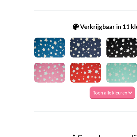
Verkrijgbaar in 11 k
Toon alle kleuren
Be_[B25]1940 lime sterrenmix