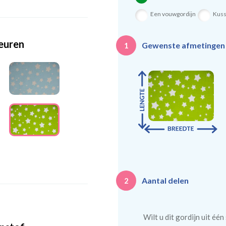
Een vouwgordijn
Kus
leuren
Gewenste afmetinge
1
Aantal delen
2
Wilt u dit gordijn uit éé