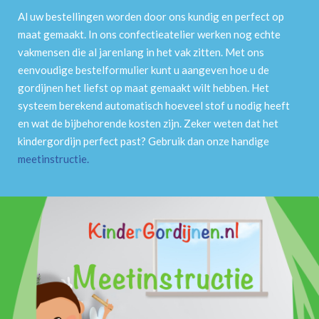
Al uw bestellingen worden door ons kundig en perfect op
maat gemaakt. In ons confectieatelier werken nog echte
vakmensen die al jarenlang in het vak zitten. Met ons
eenvoudige bestelformulier kunt u aangeven hoe u de
gordijnen het liefst op maat gemaakt wilt hebben. Het
systeem berekend automatisch hoeveel stof u nodig heeft
en wat de bijbehorende kosten zijn. Zeker weten dat het
kindergordijn perfect past? Gebruik dan onze handige
meetinstructie
.