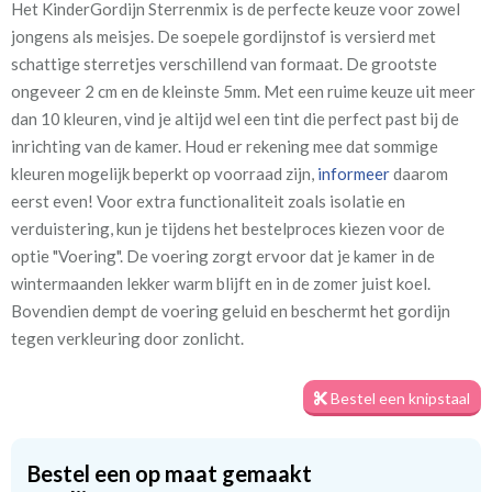
Het KinderGordijn Sterrenmix is de perfecte keuze voor zowel
Artikelnummer
Be_[B25]1940 rood
jongens als meisjes. De soepele gordijnstof is versierd met
sterrenmix
schattige sterretjes verschillend van formaat. De grootste
ongeveer 2 cm en de kleinste 5mm. Met een ruime keuze uit meer
Patroon:
32 cm
dan 10 kleuren, vind je altijd wel een tint die perfect past bij de
inrichting van de kamer. Houd er rekening mee dat sommige
Stofbreedte:
140 cm
kleuren mogelijk beperkt op voorraad zijn,
informeer
daarom
eerst even! Voor extra functionaliteit zoals isolatie en
Meestal eerder, maar houd
circa 1-2 weken
verduistering, kun je tijdens het bestelproces kiezen voor de
rekening met
optie "Voering". De voering zorgt ervoor dat je kamer in de
Materiaal:
100% katoen
wintermaanden lekker warm blijft en in de zomer juist koel.
Bovendien dempt de voering geluid en beschermt het gordijn
tegen verkleuring door zonlicht.
Bestel een knipstaal
Twijfel je nog over de stof? Geen zorgen! Je kunt altijd eerst een
knipstaal bestellen om de textuur en kleur van de stof te
Bestel een op maat gemaakt
beoordelen voordat je een op maat gemaakt gordijn bestelt. De