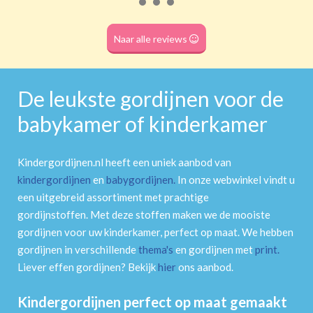
Roede
(dubbele tunnel)
Naar alle reviews
De leukste gordijnen voor de
babykamer of kinderkamer
Kindergordijnen.nl heeft een uniek aanbod van
kindergordijnen
en
babygordijnen
.
In onze webwinkel vindt u
een uitgebreid assortiment met prachtige
gordijnstoffen. Met deze stoffen maken we de mooiste
gordijnen voor uw kinderkamer, perfect op maat. We hebben
gordijnen in verschillende
thema's
en gordijnen met
print
.
Liever effen gordijnen? Bekijk
hier
ons aanbod.
Kindergordijnen perfect op maat gemaakt