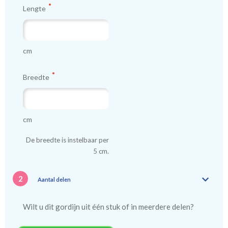
Lengte
cm
Breedte
cm
De breedte is instelbaar per
5 cm.
2
Aantal delen
Wilt u dit gordijn uit één stuk of in meerdere delen?