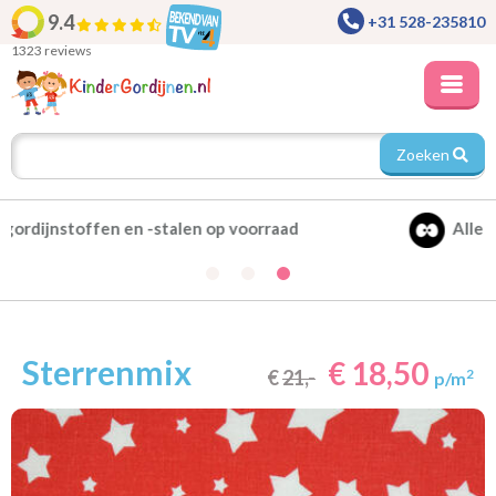
9.4
+31 528-235810
1323 reviews
Zoeken
Alle gordijnen verduisterend leverbaar
Sterrenmix
€ 18,50
€
21,-
2
p/m