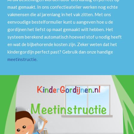
maat gemaakt. In ons confectieatelier werken nog echte
vakmensen die al jarenlang in het vak zitten. Met ons
eenvoudige bestelformulier kunt u aangeven hoe u de
gordijnen het liefst op maat gemaakt wilt hebben. Het
systeem berekend automatisch hoeveel stof u nodig heeft
en wat de bijbehorende kosten zijn. Zeker weten dat het
kindergordijn perfect past? Gebruik dan onze handige
meetinstructie
.