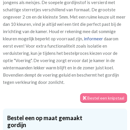
jongens als meisjes. De soepele gordijnstof is versierd met
sterrenmix
schattige sterretjes verschillend van formaat. De grootste
ongeveer 2 cm en de kleinste 5mm. Met een ruime keuze uit meer
Patroon:
32 cm
dan 10 kleuren, vind je altijd wel een tint die perfect past bij de
inrichting van de kamer. Houd er rekening mee dat sommige
Stofbreedte:
140 cm
kleuren mogelijk beperkt op voorraad zijn,
informeer
daarom
eerst even! Voor extra functionaliteit zoals isolatie en
Meestal eerder, maar houd
circa 1-2 weken
verduistering, kun je tijdens het bestelproces kiezen voor de
rekening met
optie "Voering". De voering zorgt ervoor dat je kamer in de
Materiaal:
100% katoen
wintermaanden lekker warm blijft en in de zomer juist koel.
Bovendien dempt de voering geluid en beschermt het gordijn
tegen verkleuring door zonlicht.
Bestel een knipstaal
Twijfel je nog over de stof? Geen zorgen! Je kunt altijd eerst een
knipstaal bestellen om de textuur en kleur van de stof te
Bestel een op maat gemaakt
beoordelen voordat je een op maat gemaakt gordijn bestelt. De
gordijn
samples worden meestal nog dezelfde dag verzonden, zodat je