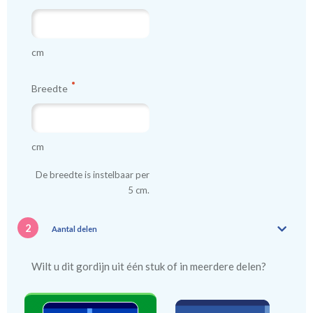
cm
Breedte
cm
De breedte is instelbaar per
5 cm.
2
Aantal delen
Wilt u dit gordijn uit één stuk of in meerdere delen?