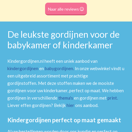
Roede
(dubbele tunnel)
Naar alle reviews
De leukste gordijnen voor de
babykamer of kinderkamer
Kindergordijnen.nl heeft een uniek aanbod van
kindergordijnen
en
babygordijnen
.
In onze webwinkel vindt u
een uitgebreid assortiment met prachtige
gordijnstoffen. Met deze stoffen maken we de mooiste
gordijnen voor uw kinderkamer, perfect op maat. We hebben
gordijnen in verschillende
thema's
en gordijnen met
print
.
Liever effen gordijnen? Bekijk
hier
ons aanbod.
Kindergordijnen perfect op maat gemaakt
Al uw bestellingen worden door ons kundig en perfect op