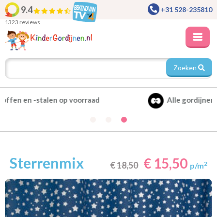
9.4
+31 528-235810
1323 reviews
Zoeken
Alle gordijnen verduisterend leverbaar
Sterrenmix
€ 15,50
€
18,50
2
p/m