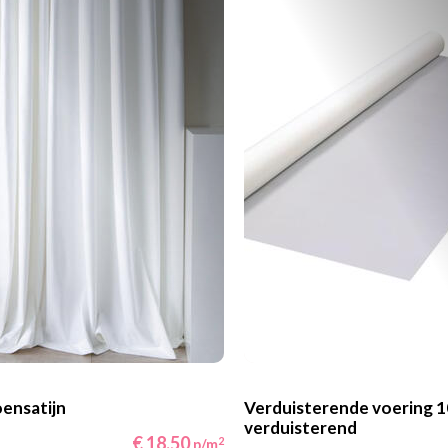
ensatijn
Verduisterende voering 
verduisterend
€ 18,50
2
p/m