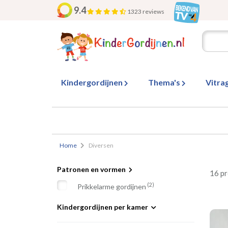
9.4
1323 reviews
Kindergordijnen
Thema's
Vitra
Home
Diversen
Patronen en vormen
16 p
(2)
Prikkelarme gordijnen
Kindergordijnen per kamer
(1)
Babygordijnen