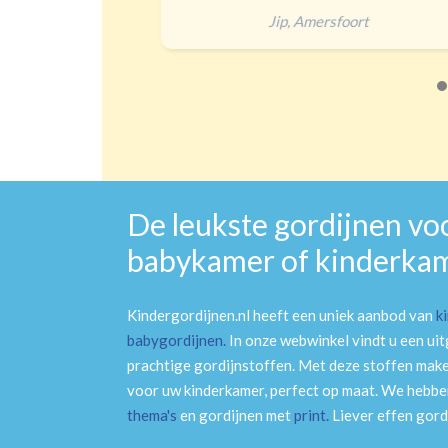
Jip
,
Amersfoort
De leukste gordijnen vo
babykamer of kinderka
Kindergordijnen.nl heeft een uniek aanbod van
k
babygordijnen
.
In onze webwinkel vindt u een ui
prachtige gordijnstoffen. Met deze stoffen mak
voor uw kinderkamer, perfect op maat. We hebben
thema's
en gordijnen met
print
.
Liever effen gord