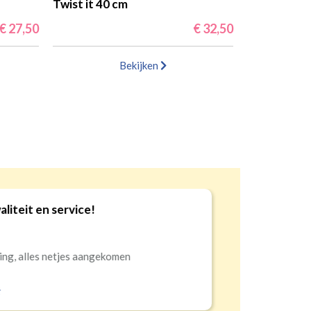
Twist it 40 cm
€ 27,50
€ 32,50
Bekijken
iteit en service!
10
ng, alles netjes aangekomen