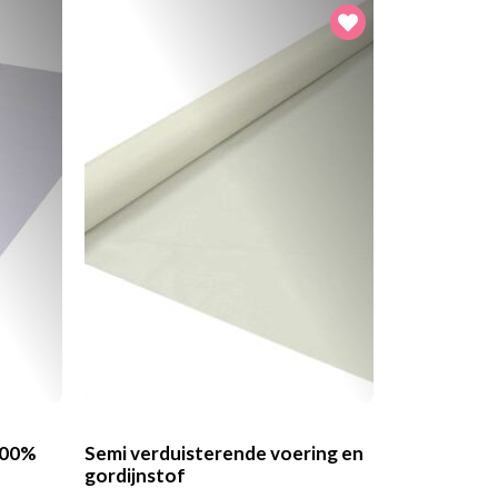
100%
Semi verduisterende voering en
gordijnstof