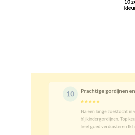
10 z
kleu
Prachtige gordijnen en 
10
t en goeie
Na een lange zoektocht in w
bij kindergordijnen. Top keu
heel goed verduisteren Ik had