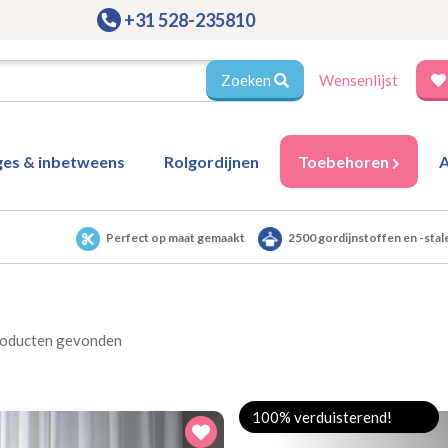
+31 528-235810
Zoeken
Wensenlijst
ges & inbetweens
Rolgordijnen
Toebehoren
A
Perfect op maat gemaakt
2500 gordijnstoffen en -stal
roducten gevonden
100% verduisterend!