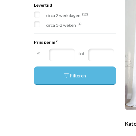
Levertijd
(2)
Verduisterende kindergordijnen
(12)
circa 2 werkdagen
(4)
circa 1-2 weken
2
Prijs per m
€
tot
Filteren
Kato