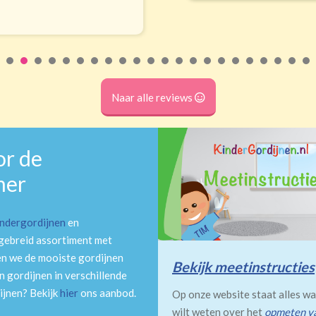
Naar alle reviews
or de
mer
indergordijnen
en
tgebreid assortiment met
en we de mooiste gordijnen
Bekijk meetinstructies
 gordijnen in verschillende
ijnen? Bekijk
hier
ons aanbod.
Op onze website staat alles wa
wilt weten over het
opmeten v