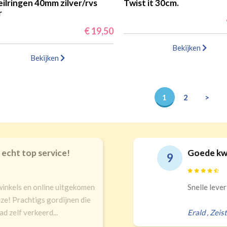
eilringen 40mm zilver/rvs
Twist it 30cm.
r
€ 19,50
Bekijken
Bekijken
1
2
>
echt top service!
Goede kwal
9
inkels en online uitgekomen
Snelle leveri
ze! Prachtigs gordijnen die
 zelf verkeerd...
Erald
,
Zeist