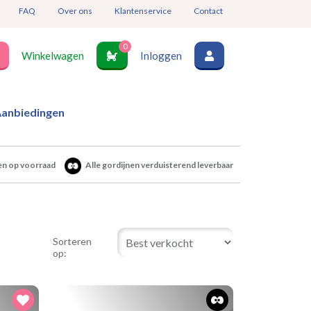
FAQ
Over ons
Klantenservice
Contact
0
Winkelwagen
Inloggen
anbiedingen
en op voorraad
Alle gordijnen verduisterend leverbaar
Sorteren
op: