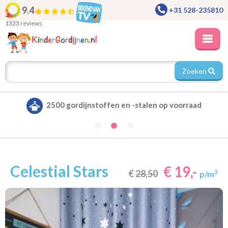
9.4
+31 528-235810
1323 reviews
Zoeken
Alle gordijnen verduisterend leverbaar
Celestial Stars
€ 19,-
€
28,50
2
p/m