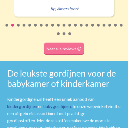
Roede
(dubbele tunnel)
Naar alle reviews
De leukste gordijnen voor de
babykamer of kinderkamer
Kindergordijnen.nl heeft een uniek aanbod van
kindergordijnen
en
babygordijnen
.
In onze webwinkel vindt u
een uitgebreid assortiment met prachtige
gordijnstoffen. Met deze stoffen maken we de mooiste
gordijnen voor uw kinderkamer, perfect op maat. We hebben