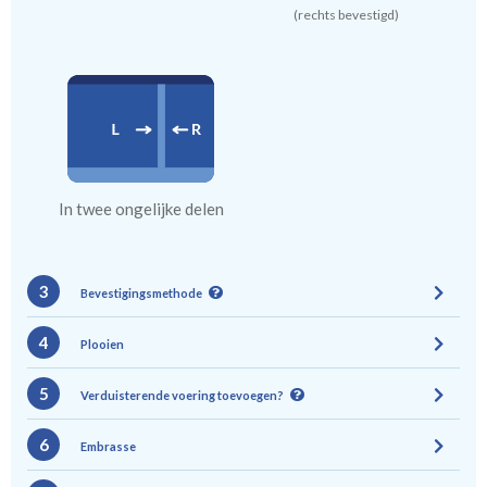
(rechts bevestigd)
In twee ongelijke delen
3
Bevestigingsmethode
4
Plooien
5
Verduisterende voering toevoegen?
6
Embrasse
Gevoerde gordijnen zorgen voor halve of gehele
Roede
Rails
verduistering. Daarnaast vormt een voering