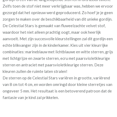
Patroon:
64 cm
Zelfs toen de stof niet meer verkrijgbaar was, hebben we ervoor
gezorgd dat het opnieuw werd geproduceerd. Zo hoef je je geen
Stofbreedte:
140 cm
zorgen te maken over de beschikbaarheid van dit unieke gordijn.
De Celestial Stars is gemaakt van fluweelzachte velvet stof,
Mate van verduistering:
Geen (voering optioneel
waardoor het niet alleen prachtig oogt, maar ook heerlijk
tijdens bestelproces)
aanvoelt. Met zijn succesvolle kleurstellingen zal dit gordijn een
Meestal eerder, maar houd
circa 1-2 weken
echte blikvanger zijn in de kinderkamer. Kies uit vier kleurrijke
rekening met
combinaties: marineblauw met lichtblauwe en witte sterren, grijs
met lichtgrijze en zwarte sterren, ecru met paarsvioletkleurige
Materiaal:
Polyestersatijn
sterren en antraciet met paarsvioletkleurige sterren. Deze
kleuren zullen de ruimte laten stralen!
De sterren op de Celestial Stars variëren in grootte, variërend
van 8 cm tot 4 cm, en worden omringd door kleine sterretjes van
ongeveer 5 mm. Het resultaat is een betoverend patroon dat de
fantasie van je kind zal prikkelen.
Om het gordijn nog mooier te maken en om te zorgen voor een
optimale verduistering, raden we aan om het te confectioneren
met een voering. Tijdens het bestelproces kun je deze optie