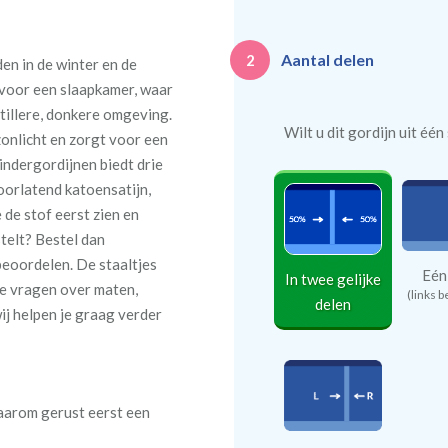
Aantal delen
2
en in de winter en de
 voor een slaapkamer, waar
tillere, donkere omgeving.
Wilt u dit gordijn uit éé
onlicht en zorgt voor een
Kindergordijnen biedt drie
oorlatend katoensatijn,
 de stof eerst zien en
telt? Bestel dan
beoordelen. De staaltjes
Eén
In twee gelijke
e vragen over maten,
(links b
delen
ij helpen je graag verder
daarom gerust eerst een