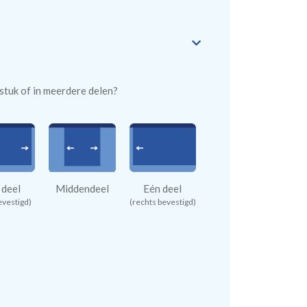
n stuk of in meerdere delen?
 deel
Middendeel
Eén deel
evestigd)
(rechts bevestigd)