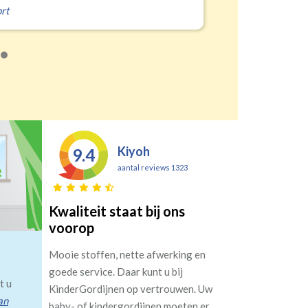
Kiyoh
9.4
aantal reviews 1323
Kwaliteit staat bij ons
voorop
Mooie stoffen, nette afwerking en
goede service. Daar kunt u bij
t u
KinderGordijnen op vertrouwen. Uw
an
baby- of kindergordijnen moeten er