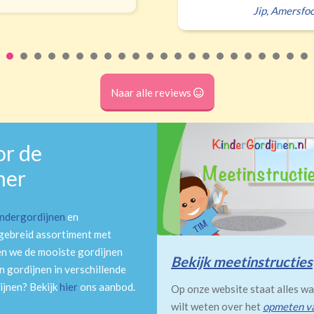
p
,
Amersfoort
Naar alle reviews
or de
mer
indergordijnen
en
tgebreid assortiment met
en we de mooiste gordijnen
Bekijk meetinstructies
 gordijnen in verschillende
ijnen? Bekijk
hier
ons aanbod.
Op onze website staat alles wa
wilt weten over het
opmeten v