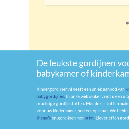
Ji
De leukste gordijnen vo
babykamer of kinderka
Kindergordijnen.nl heeft een uniek aanbod van
k
babygordijnen
.
In onze webwinkel vindt u een ui
prachtige gordijnstoffen. Met deze stoffen mak
voor uw kinderkamer, perfect op maat. We hebben
thema's
en gordijnen met
print
.
Liever effen gord