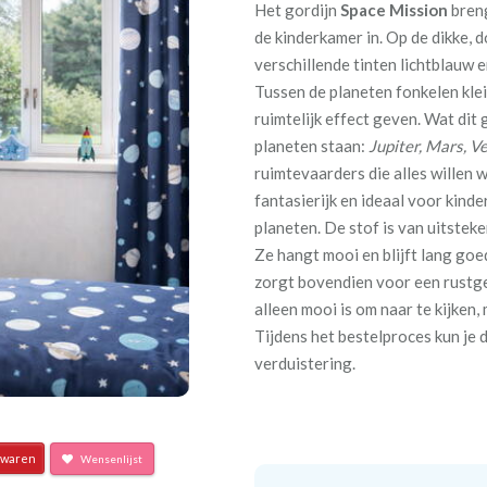
Het gordijn
Space Mission
breng
de kinderkamer in. Op de dikke, 
verschillende tinten lichtblauw e
Tussen de planeten fonkelen klei
ruimtelijk effect geven. Wat dit 
planeten staan:
Jupiter, Mars, V
ruimtevaarders die alles willen w
fantasierijk en ideaal voor kind
planeten. De stof is van uitsteke
Ze hangt mooi en blijft lang goed
zorgt bovendien voor een rustge
alleen mooi is om naar te kijken,
Tijdens het bestelproces kun je 
verduistering.
waren
Wensenlijst