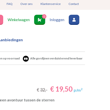
FAQ
Over ons
Klantenservice
Contact
0
Winkelwagen
Inloggen
anbiedingen
en op voorraad
Alle gordijnen verduisterend leverbaar
€ 19,50
€
32,-
2
p/m
 een avontuur tussen de sterren