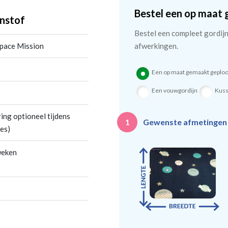
Bestel een op maat 
nstof
Bestel een compleet gordijn 
Space Mission
afwerkingen.
Een op maat gemaakt geploo
Een vouwgordijn
Kus
ing optioneel tijdens
Gewenste afmetinge
1
es)
weken