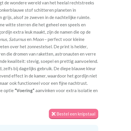
t de wondere wereld van het heelal rechtstreeks
donkerblauwe stof schitteren planeten in
n grijs, alsof ze zweven in de nachtelijke ruimte.
ne witte sterren die het geheel een speels en
gordijn extra leuk maakt, zijn de namen die op de
enus, Saturnus
en
Moon
– perfect voor kleine
eten over het zonnestelsel. De print is helder,
eren die dromen van raketten, astronauten en verre
nde kwaliteit: stevig, soepel en prettig aanvoelend.
, zelfs bij dagelijks gebruik. De diepe blauwe kleur
vend effect in de kamer, waardoor het gordijn niet
 maar ook functioneel voor een fijne nachtrust.
de optie
“Voering”
aanvinken voor extra isolatie en
Bestel een knipstaal