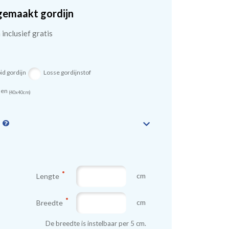
gemaakt gordijn
inclusief gratis
id gordijn
Losse gordijnstof
sen
(40x40cm)
n
cm
Lengte
cm
Breedte
De breedte is instelbaar per 5 cm.