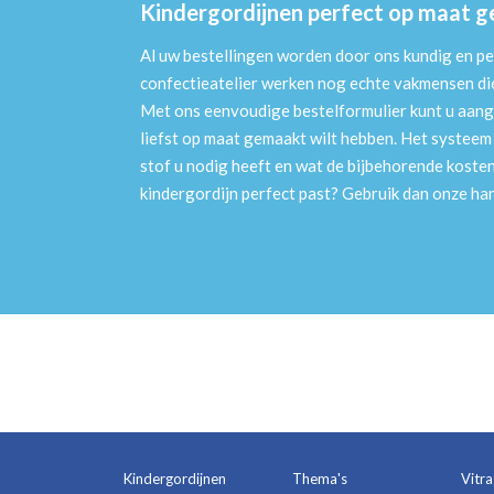
Kindergordijnen perfect op maat 
Al uw bestellingen worden door ons kundig en pe
confectieatelier werken nog echte vakmensen die 
Met ons eenvoudige bestelformulier kunt u aang
liefst op maat gemaakt wilt hebben. Het systee
stof u nodig heeft en wat de bijbehorende kosten
kindergordijn perfect past? Gebruik dan onze h
Kindergordijnen
Thema's
Vitr