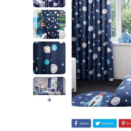
Delen
Tweeten
Be