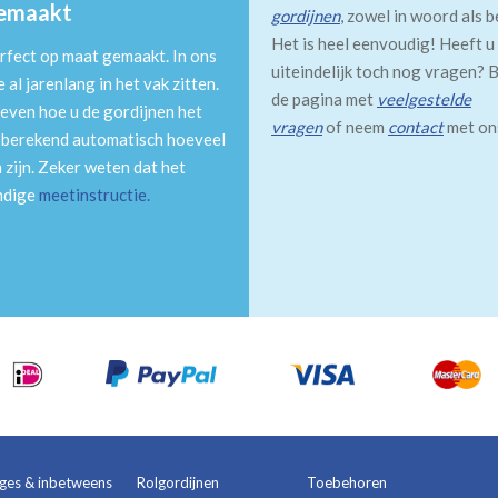
gemaakt
gordijnen
, zowel in woord als b
Het is heel eenvoudig! Heeft u
rfect op maat gemaakt. In ons
uiteindelijk toch nog vragen? B
al jarenlang in het vak zitten.
de pagina met
veelgestelde
even hoe u de gordijnen het
vragen
of neem
contact
met on
m berekend automatisch hoeveel
 zijn. Zeker weten dat het
andige
meetinstructie
.
ages & inbetweens
Rolgordijnen
Toebehoren