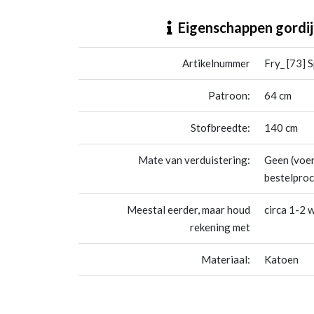
Fry_ [73] Space Mission
Eigenschappen gordij
Artikelnummer
Fry_ [73] 
Patroon:
64 cm
Stofbreedte:
140 cm
Mate van verduistering:
Geen (voer
bestelproc
Meestal eerder, maar houd
circa 1-2 
rekening met
Materiaal:
Katoen