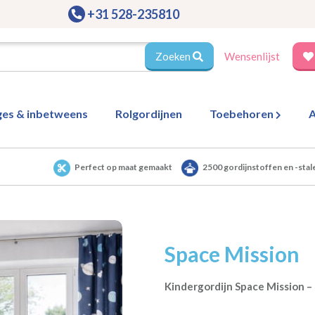
+31 528-235810
Zoeken
Wensenlijst
ges & inbetweens
Rolgordijnen
Toebehoren
A
Perfect op maat gemaakt
2500 gordijnstoffen en -stal
Space Mission
Kindergordijn Space Mission –