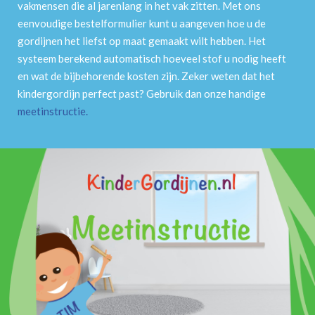
vakmensen die al jarenlang in het vak zitten. Met ons
eenvoudige bestelformulier kunt u aangeven hoe u de
gordijnen het liefst op maat gemaakt wilt hebben. Het
systeem berekend automatisch hoeveel stof u nodig heeft
en wat de bijbehorende kosten zijn. Zeker weten dat het
kindergordijn perfect past? Gebruik dan onze handige
meetinstructie
.