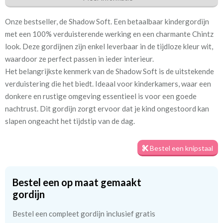
Eigenschappen gordijnstof
Onze bestseller, de Shadow Soft. Een betaalbaar kindergordijn
Artikelnummer
Eb_Shadowsoft Blackout
met een 100% verduisterende werking en een charmante Chintz
white
look. Deze gordijnen zijn enkel leverbaar in de tijdloze kleur wit,
waardoor ze perfect passen in ieder interieur.
Stofbreedte:
135 cm
Het belangrijkste kenmerk van de Shadow Soft is de uitstekende
verduistering die het biedt. Ideaal voor kinderkamers, waar een
Mate van verduistering:
Volledig verduisterend
donkere en rustige omgeving essentieel is voor een goede
nachtrust. Dit gordijn zorgt ervoor dat je kind ongestoord kan
Meestal eerder, maar houd
Binnen één week (in doos)
slapen ongeacht het tijdstip van de dag.
rekening met
Materiaal:
Semi natuurlijke vezels
Bestel een knipstaal
Bestel een op maat gemaakt
gordijn
Bestel een compleet gordijn inclusief gratis
De witte coating van het Shadow Soft gordijn heeft een