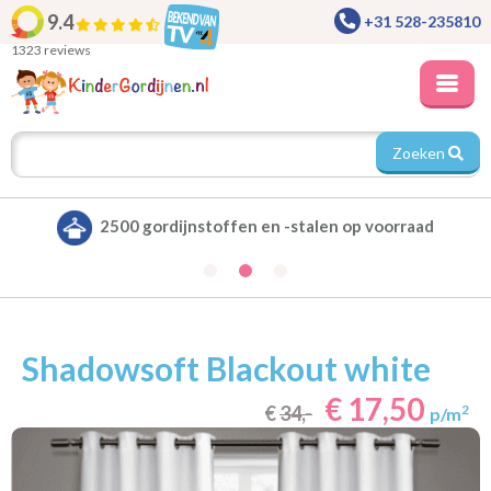
9.4
+31 528-235810
1323 reviews
Zoeken
Alle gordijnen verduisterend leverbaar
Shadowsoft Blackout white
€ 17,50
€
34,-
2
p/m