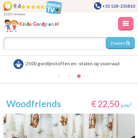
9.4
+31 528-235810
1323 reviews
Zoeken
Alle gordijnen verduisterend leverbaar
Woodfriends
€ 22,50
2
p/m