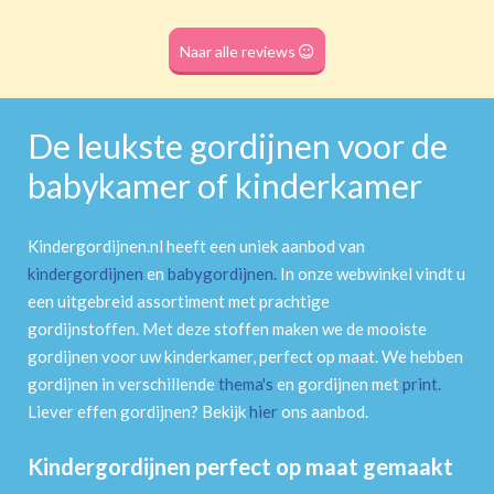
Roede
(dubbele tunnel)
Naar alle reviews
De leukste gordijnen voor de
babykamer of kinderkamer
Kindergordijnen.nl heeft een uniek aanbod van
kindergordijnen
en
babygordijnen
.
In onze webwinkel vindt u
een uitgebreid assortiment met prachtige
gordijnstoffen. Met deze stoffen maken we de mooiste
gordijnen voor uw kinderkamer, perfect op maat. We hebben
gordijnen in verschillende
thema's
en gordijnen met
print
.
Liever effen gordijnen? Bekijk
hier
ons aanbod.
Kindergordijnen perfect op maat gemaakt