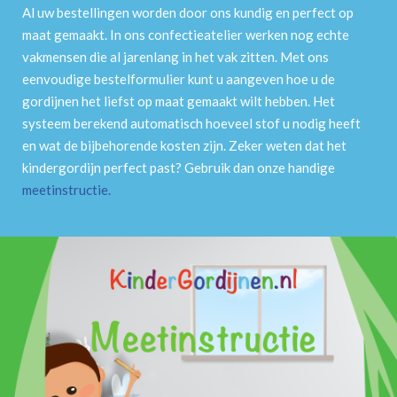
Al uw bestellingen worden door ons kundig en perfect op
maat gemaakt. In ons confectieatelier werken nog echte
vakmensen die al jarenlang in het vak zitten. Met ons
eenvoudige bestelformulier kunt u aangeven hoe u de
gordijnen het liefst op maat gemaakt wilt hebben. Het
systeem berekend automatisch hoeveel stof u nodig heeft
en wat de bijbehorende kosten zijn. Zeker weten dat het
kindergordijn perfect past? Gebruik dan onze handige
meetinstructie
.