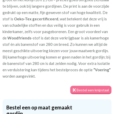
te blijven, ook bij langere gordijnen. De print is aan de voorzijde
gedrukt op een matte, fijn geweven stof van hoge kwaliteit. De
stof is
Oeko-Tex gecertificeerd
, wat betekent dat deze vrij is
van schadelijke stoffen en dus veilig is voor gebruik in een
kinderkamer, zelfs voor pasgeborenen. Een groot voordeel van
Een gevoerde versie helpt om in de winter de kou buiten te
de
Woodfriends
-stof is dat deze verkrijgbaar is als kamerhoge
houden en in de zomer de warmte te weren. In de slaapkamer
stof én als banenstof van 280 cm breed. Zo kunnen we altijd de
zorgt dit bovendien voor een stillere, comfortabelere
meest geschikte uitvoering kiezen voor jouw maatwerk gordijn.
slaapomgeving. De voering voorkomt ook verkleuring door
Bij kamerhoge uitvoering komen er geen naden in het gordijn; bij
zonlicht en geeft het gordijn een mooi aanzicht aan de
de banenstof van 280 cm is dat zelden nodig. Voor extra isolatie
buitenzijde. Kindergordijnen biedt drie soorten voering: kwart
en verduistering kan tijdens het bestelproces de optie
“Voering”
verduisterend lichtdoorlatend katoensatijn, half verduisterend
worden aangevinkt.
en volledig verduisterend. Wil je de stof eerst zien en voelen
voordat je een op maat gemaakt gordijn bestelt? Vraag dan een
Bestel een knipstaal
knipstaal aan om de textuur en kleuren thuis te beoordelen.
Staaltjes worden meestal nog dezelfde dag verzonden. Het
prachtige dessin
Woodfriends
is exclusief verkrijgbaar bij
Bestel een op maat gemaakt
KinderGordijnen
en
GordijnenWinkel
– nergens anders te
gordijn