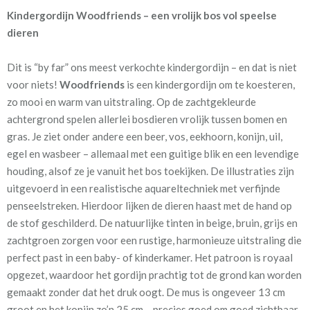
Kindergordijn Woodfriends – een vrolijk bos vol speelse
Artikelnummer
Sg_[D-9] 3834470-236 -
dieren
Woodfriends 280br.
Dit is “by far” ons meest verkochte kindergordijn – en dat is niet
Patroon:
100 cm
voor niets!
Woodfriends
is een kindergordijn om te koesteren,
zo mooi en warm van uitstraling. Op de zachtgekleurde
Stofbreedte:
280 cm
achtergrond spelen allerlei bosdieren vrolijk tussen bomen en
gras. Je ziet onder andere een beer, vos, eekhoorn, konijn, uil,
Mate van verduistering:
Geen (voering optioneel
egel en wasbeer – allemaal met een guitige blik en een levendige
tijdens bestelproces)
houding, alsof ze je vanuit het bos toekijken. De illustraties zijn
Meestal eerder, maar houd
circa 1-2 weken
uitgevoerd in een realistische aquareltechniek met verfijnde
rekening met
penseelstreken. Hierdoor lijken de dieren haast met de hand op
de stof geschilderd. De natuurlijke tinten in beige, bruin, grijs en
Materiaal:
100% katoen
zachtgroen zorgen voor een rustige, harmonieuze uitstraling die
perfect past in een baby- of kinderkamer. Het patroon is royaal
Bijzonderheden
Kamerhoog en banen
opgezet, waardoor het gordijn prachtig tot de grond kan worden
(280cm) we nemen de meest
gemaakt zonder dat het druk oogt. De mus is ongeveer 13 cm
geschikte uitvoering.
groot en het konijn zo’n 25 cm – precies goed om goed zichtbaar