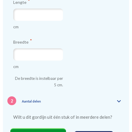
Lengte
cm
Breedte
cm
De breedte is instelbaar per
5 cm.
2
Aantal delen
Wilt u dit gordijn uit één stuk of in meerdere delen?