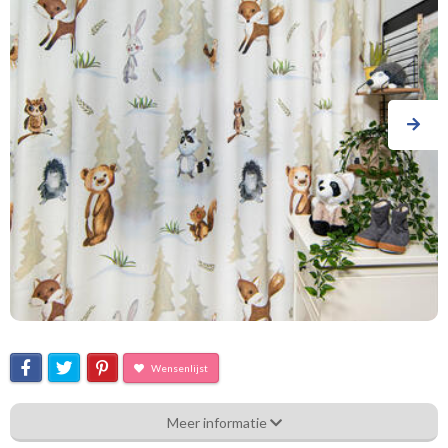
Wensenlijst
Sg_[D-9] 3834470-236 - Woodfriends 280br.
Meer informatie
Eigenschappen gordijnstof