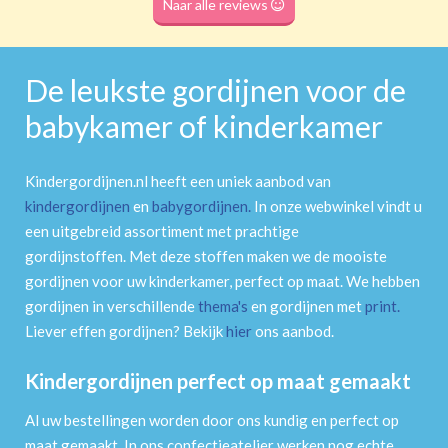
Naar alle reviews
De leukste gordijnen voor de
babykamer of kinderkamer
Kindergordijnen.nl heeft een uniek aanbod van
kindergordijnen
en
babygordijnen
.
In onze webwinkel vindt u
een uitgebreid assortiment met prachtige
gordijnstoffen. Met deze stoffen maken we de mooiste
gordijnen voor uw kinderkamer, perfect op maat. We hebben
gordijnen in verschillende
thema's
en gordijnen met
print
.
Liever effen gordijnen? Bekijk
hier
ons aanbod.
Kindergordijnen perfect op maat gemaakt
Al uw bestellingen worden door ons kundig en perfect op
maat gemaakt. In ons confectieatelier werken nog echte