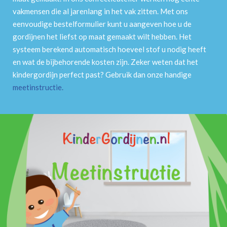
vakmensen die al jarenlang in het vak zitten. Met ons
eenvoudige bestelformulier kunt u aangeven hoe u de
gordijnen het liefst op maat gemaakt wilt hebben. Het
systeem berekend automatisch hoeveel stof u nodig heeft
en wat de bijbehorende kosten zijn. Zeker weten dat het
kindergordijn perfect past? Gebruik dan onze handige
meetinstructie
.