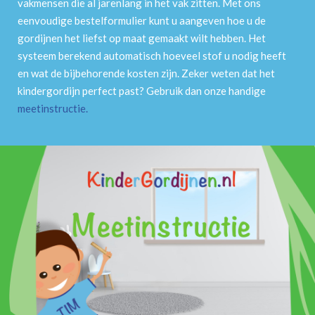
vakmensen die al jarenlang in het vak zitten. Met ons
eenvoudige bestelformulier kunt u aangeven hoe u de
gordijnen het liefst op maat gemaakt wilt hebben. Het
systeem berekend automatisch hoeveel stof u nodig heeft
en wat de bijbehorende kosten zijn. Zeker weten dat het
kindergordijn perfect past? Gebruik dan onze handige
meetinstructie
.