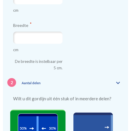
kindergordijnen voeren: een verschil van dag en nacht!
💤
cm
Breedte
cm
De breedte is instelbaar per
5 cm.
2
Aantal delen
Wilt u dit gordijn uit één stuk of in meerdere delen?