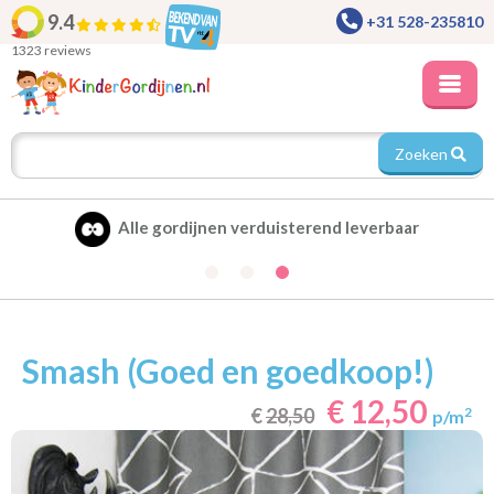
9.4
+31 528-235810
1323 reviews
Zoeken
Alle gordijnen verduisterend leverbaar
Smash (Goed en goedkoop!)
€ 12,50
€
28,50
2
p/m