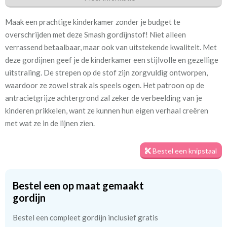
Eigenschappen gordijnstof
Maak een prachtige kinderkamer zonder je budget te
Artikelnummer
Pt. 5728-911 smash grey
overschrijden met deze Smash gordijnstof! Niet alleen
verrassend betaalbaar, maar ook van uitstekende kwaliteit. Met
Patroon:
64 cm
deze gordijnen geef je de kinderkamer een stijlvolle en gezellige
uitstraling. De strepen op de stof zijn zorgvuldig ontworpen,
Stofbreedte:
137 cm
waardoor ze zowel strak als speels ogen. Het patroon op de
antracietgrijze achtergrond zal zeker de verbeelding van je
Mate van verduistering:
Geen (voering optioneel
kinderen prikkelen, want ze kunnen hun eigen verhaal creëren
tijdens bestelproces)
met wat ze in de lijnen zien.
Meestal eerder, maar houd
Binnen één week (in doos)
rekening met
Bestel een knipstaal
Materiaal:
100% katoen
Bestel een op maat gemaakt
gordijn
Bestel een compleet gordijn inclusief gratis