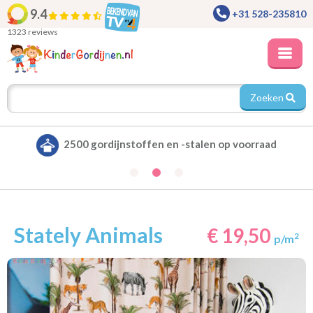
9.4
+31 528-235810
1323 reviews
Zoeken
voorraad
Alle gordijnen verduisterend leverb
Stately Animals
€ 19,50
2
p/m