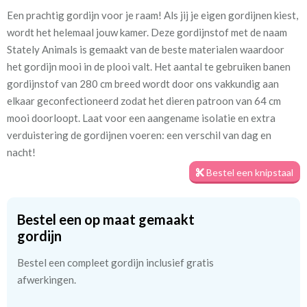
Een prachtig gordijn voor je raam! Als jij je eigen gordijnen kiest,
Artikelnummer
Bcg_[D-13] Stately Animals
wordt het helemaal jouw kamer. Deze gordijnstof met de naam
Stately Animals is gemaakt van de beste materialen waardoor
Patroon:
64 cm
het gordijn mooi in de plooi valt. Het aantal te gebruiken banen
gordijnstof van 280 cm breed wordt door ons vakkundig aan
Stofbreedte:
280 cm
elkaar geconfectioneerd zodat het dieren patroon van 64 cm
mooi doorloopt. Laat voor een aangename isolatie en extra
Meestal eerder, maar houd
circa 2-3 weken
verduistering de gordijnen voeren: een verschil van dag en
rekening met
nacht!
Materiaal:
80% katoen,20% polyester.
Bestel een knipstaal
Bestel een op maat gemaakt
We hebben bijna alle stoffen op voorraad, bestel daarom gerust
gordijn
eerst een knipstaaltje.
Zo weet u precies met welke kleur en kwaliteit uw gordijnen
Bestel een compleet gordijn inclusief gratis
worden gemaakt.
afwerkingen.