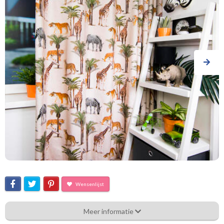
Wensenlijst
Bcg_[D-13] Stately Animals
Meer informatie
Eigenschappen gordijnstof