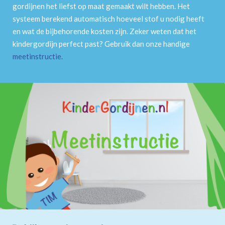
gordijnen het liefst op maat gemaakt wilt hebben. Het
systeem berekend automatisch hoeveel stof u nodig heeft
en wat de bijbehorende kosten zijn. Zeker weten dat het
kindergordijn perfect past? Gebruik dan onze handige
meetinstructie
.