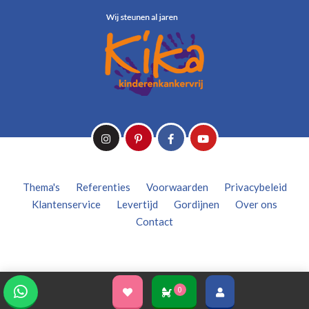
Thema's
Referenties
Voorwaarden
Privacybeleid
Klantenservice
Levertijd
Gordijnen
Over ons
Contact
0