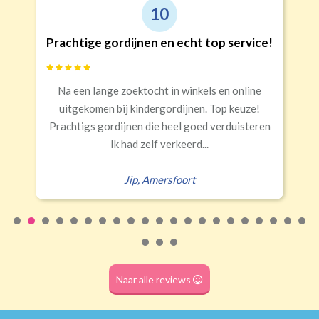
Triplooi
10
(geschikt voor vitrage)
Prachtige gordijnen en echt top service!
Banaanvormig
Na een lange zoektocht in winkels en online
S
€34,95 per stuk
uitgekomen bij kindergordijnen. Top keuze!
Rails
Roede
Half verduisterend
Volledige verduisterend
Prachtigs gordijnen die heel goed verduisteren
(wave plooi)
(tunnel)
Ik had zelf verkeerd...
Jip
,
Amersfoort
Roede
(dubbele tunnel)
Naar alle reviews