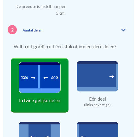
De breedte is instelbaar per
5 cm.
2
Aantal delen
Wilt u dit gordijn uit één stuk of in meerdere delen?
Eén deel
In twee gelijke delen
(links bevestigd)