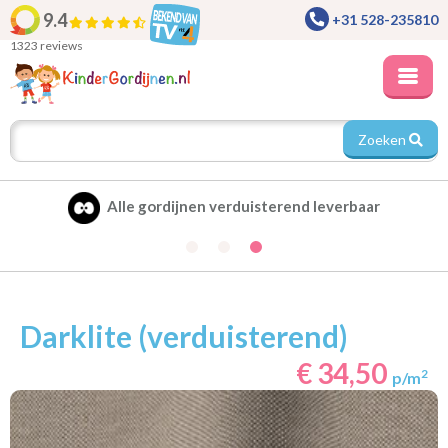
9.4
+31 528-235810
1323 reviews
Zoeken
Alle gordijnen verduisterend leverbaar
Darklite (verduisterend)
€ 34,50
2
p/m