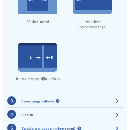
Middendeel
Eén deel
(rechts bevestigd)
In twee ongelijke delen
3
Bevestigingsmethode
4
Plooien
5
Verduisterende voering toevoegen?