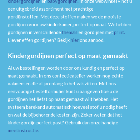
kindergordijnen
en
babygordijnen
.
In onze webwinkel vindt u
een uitgebreid assortiment met prachtige
gordijnstoffen. Met deze stoffen maken we de mooiste
gordijnen voor uw kinderkamer, perfect op maat. We hebben
gordijnen in verschillende
thema's
en gordijnen met
print
.
Liever effen gordijnen? Bekijk
hier
ons aanbod.
Kindergordijnen perfect op maat gemaakt
Al uw bestellingen worden door ons kundig en perfect op
maat gemaakt. In ons confectieatelier werken nog echte
vakmensen die al jarenlang in het vak zitten. Met ons
eenvoudige bestelformulier kunt u aangeven hoe u de
gordijnen het liefst op maat gemaakt wilt hebben. Het
systeem berekend automatisch hoeveel stof u nodig heeft
en wat de bijbehorende kosten zijn. Zeker weten dat het
kindergordijn perfect past? Gebruik dan onze handige
meetinstructie
.