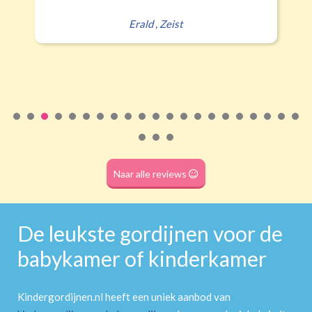
Rails
Roede
Half verduisterend
Volledige verduisterend
Erald
,
Zeist
(wave plooi)
(tunnel)
Roede
(dubbele tunnel)
Naar alle reviews
De leukste gordijnen voor de
babykamer of kinderkamer
Kindergordijnen.nl heeft een uniek aanbod van