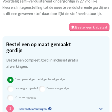
Voordelig semi-verduisterend kindergordijn in 27 vrolijke
Artikelnummer
Va_Starnight_82 mushroom -
kleuren. In tegenstelling tot de meeste verduisterende gordijnen
Darklite
is dit een geweven stof, daardoor lijkt de stof heel natuurlijk.
Stofbreedte:
140 cm
Bestel een knipstaal
Meestal eerder, maar houd
circa 2-3 weken
rekening met
Bestel een op maat gemaakt
gordijn
Materiaal:
Polyester
Bestel een compleet gordijn inclusief gratis
afwerkingen.
We hebben bijna alle stoffen op voorraad, bestel daarom gerust
eerst een knipstaaltje.
Een op maat gemaakt geplooid gordijn
Zo weet u precies met welke kleur en kwaliteit uw gordijnen
Losse gordijnstof
Een vouwgordijn
worden gemaakt.
Kussen
(40x40cm)
Tip:
Laat voor aangename verduistering en isolatie de
1
Gewenste afmetingen
kindergordijnen voeren: een verschil van dag en nacht!
💤