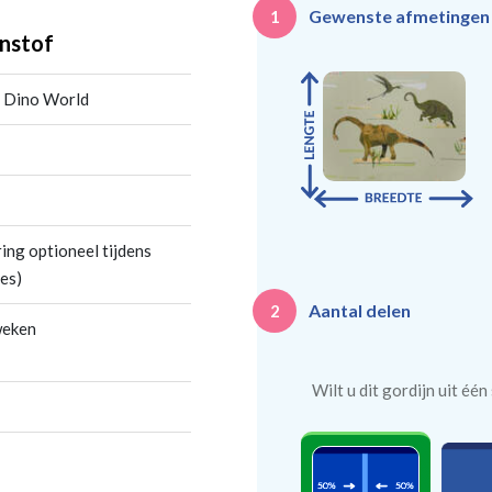
Gewenste afmetinge
1
nstof
] Dino World
ing optioneel tijdens
es)
Aantal delen
2
weken
Wilt u dit gordijn uit éé