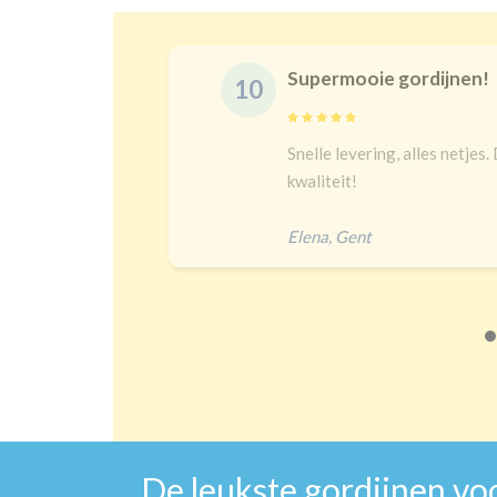
Supermooie gordijnen!
10
Snelle levering, alles netjes. De maat
l
kwaliteit!
Elena
,
Gent
De leukste gordijnen vo