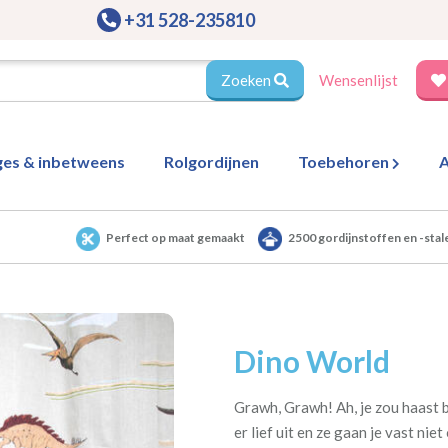
+31 528-235810
Zoeken
Wensenlijst
ges & inbetweens
Rolgordijnen
Toebehoren
A
Perfect op maat gemaakt
2500 gordijnstoffen en -stal
Dino World
Grawh, Grawh! Ah, je zou haast 
er lief uit en ze gaan je vast nie