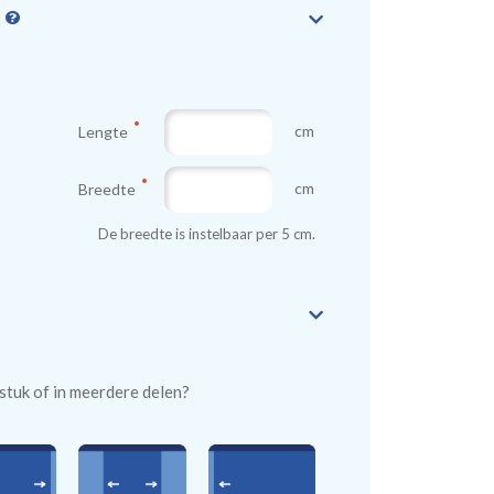
n
cm
Lengte
cm
Breedte
De breedte is instelbaar per 5 cm.
n stuk of in meerdere delen?