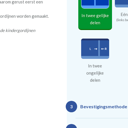
daarom gerust eerst een
Eén
In twee gelijke
 gordijnen worden gemaakt.
(links b
delen
 de kindergordijnen
In twee
ongelijke
delen
Bevestigingsmethode
3