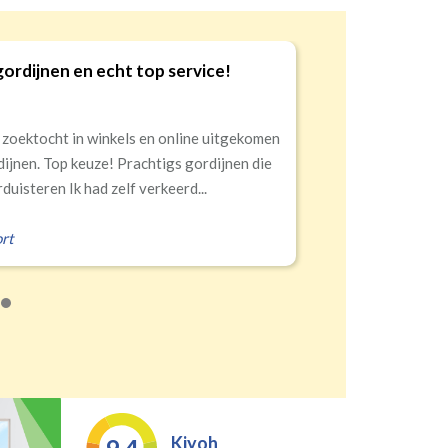
en en echt top service!
Goed
9
ht in winkels en online uitgekomen
Snell
Top keuze! Prachtigs gordijnen die
n Ik had zelf verkeerd...
Eral
Kiyoh