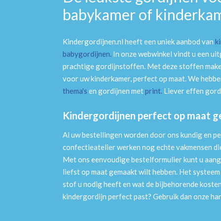
babykamer of kinderka
Kindergordijnen.nl heeft een uniek aanbod van
k
babygordijnen
.
In onze webwinkel vindt u een ui
prachtige gordijnstoffen. Met deze stoffen mak
voor uw kinderkamer, perfect op maat. We hebben
thema's
en gordijnen met
print
.
Liever effen gord
Kindergordijnen perfect op maat 
Al uw bestellingen worden door ons kundig en pe
confectieatelier werken nog echte vakmensen die 
Met ons eenvoudige bestelformulier kunt u aang
liefst op maat gemaakt wilt hebben. Het systee
stof u nodig heeft en wat de bijbehorende kosten
kindergordijn perfect past? Gebruik dan onze h