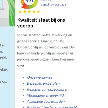
9.4
aantal reviews 1323
Kwaliteit staat bij ons
voorop
Mooie stoffen, nette afwerking en
goede service. Daar kunt u bij
t u
KinderGordijnen op vertrouwen. Uw
an
baby- of kindergordijnen moeten er
eeld.
gewoon goed uitzien. Lees hier meer
over:
ekijk
Onze werkwijze
s op.
Bestellen en betalen
Reacties van onze klanten
Verzending en levertijd
Algemene voorwaarden
Bedenktijd en herroepingsrecht