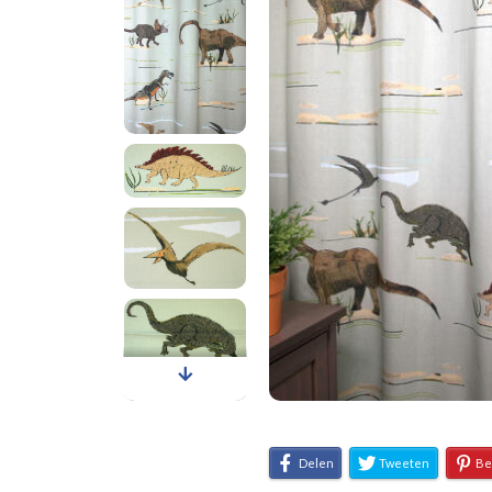
Delen
Tweeten
Be