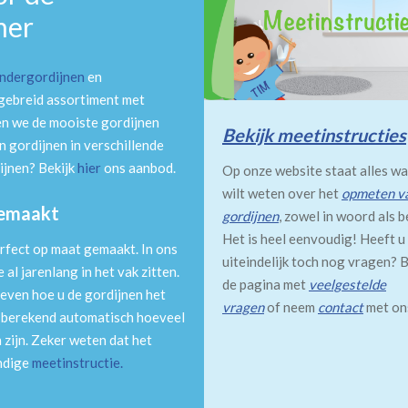
mer
indergordijnen
en
tgebreid assortiment met
en we de mooiste gordijnen
Bekijk meetinstructies
 gordijnen in verschillende
ijnen? Bekijk
hier
ons aanbod.
Op onze website staat alles wa
wilt weten over het
opmeten v
gemaakt
gordijnen
, zowel in woord als b
Het is heel eenvoudig! Heeft u
rfect op maat gemaakt. In ons
uiteindelijk toch nog vragen? B
al jarenlang in het vak zitten.
de pagina met
veelgestelde
even hoe u de gordijnen het
vragen
of neem
contact
met on
m berekend automatisch hoeveel
 zijn. Zeker weten dat het
andige
meetinstructie
.