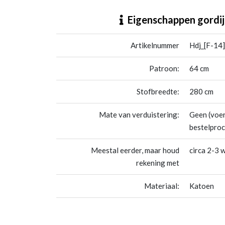
Hdj_[F-14] Dino World
Eigenschappen gordij
Artikelnummer
Hdj_[F-14
Patroon:
64 cm
Stofbreedte:
280 cm
Mate van verduistering:
Geen (voer
bestelproc
Meestal eerder, maar houd
circa 2-3 
rekening met
Materiaal:
Katoen