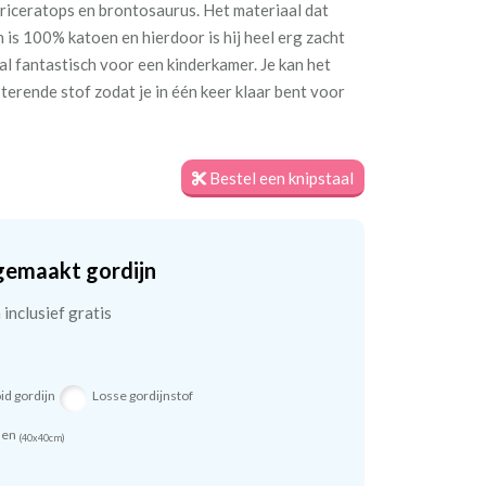
riceratops en brontosaurus. Het materiaal dat
n is 100% katoen en hierdoor is hij heel erg zacht
maal fantastisch voor een kinderkamer. Je kan het
terende stof zodat je in één keer klaar bent voor
Bestel een knipstaal
gemaakt gordijn
inclusief gratis
id gordijn
Losse gordijnstof
sen
(40x40cm)