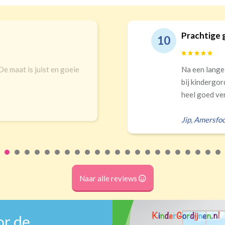
Prachtige gordijn
10
 is juist en goeie
Na een lange zoektoc
bij kindergordijnen. 
heel goed verduistere
Jip
,
Amersfoort
Naar alle reviews
or de