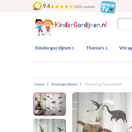
9.4
1323 reviews
Kindergordijnen
Thema's
Vitra
Home
Kindergordijnen
Uitvoering "Dino World"