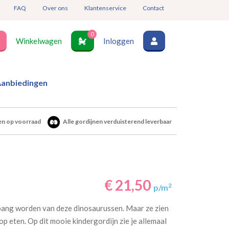
FAQ
Over ons
Klantenservice
Contact
0
Winkelwagen
Inloggen
anbiedingen
en op voorraad
Alle gordijnen verduisterend leverbaar
€ 21,50
2
p/m
bang worden van deze dinosaurussen. Maar ze zien
t op eten. Op dit mooie kindergordijn zie je allemaal