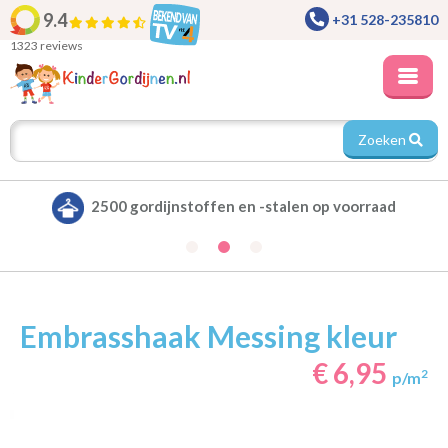
9.4
+31 528-235810
1323 reviews
Zoeken
2500 gordijnstoffen en -stalen op voorraad
Embrasshaak Messing kleur
€ 6,95
2
p/m