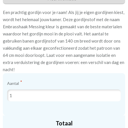
Eigenschappen gordijnstof
Een prachtig gordijn voor je raam! Als jij je eigen gordijnen kiest,
Artikelnummer
Embrasshaak Messing kleur
wordt het helemaal jouw kamer. Deze gordijnstof met de naam
Embrasshaak Messing kleur is gemaakt van de beste materialen
Meestal eerder, maar houd
Binnen enkele dagen
waardoor het gordijn mooi in de plooi valt. Het aantal te
rekening met
gebruiken banen gordijnstof van 140 cm breed wordt door ons
vakkundig aan elkaar geconfectioneerd zodat het patroon van
Type accessoire
Embrasse
64 cm mooi doorloopt. Laat voor een aangename isolatie en
extra verduistering de gordijnen voeren: een verschil van dag en
nacht!
We hebben bijna alle stoffen op voorraad, bestel daarom gerust
eerst een knipstaaltje.
Aantal
Zo weet u precies met welke kleur en kwaliteit uw gordijnen
worden gemaakt.
Tip:
Laat voor aangename verduistering en isolatie de
kindergordijnen voeren: een verschil van dag en nacht!
💤
Totaal