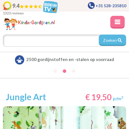
9.4
+31 528-235810
1323 reviews
Zoeken
Alle gordijnen verduisterend leverbaar
Jungle Art
€ 19,50
2
p/m