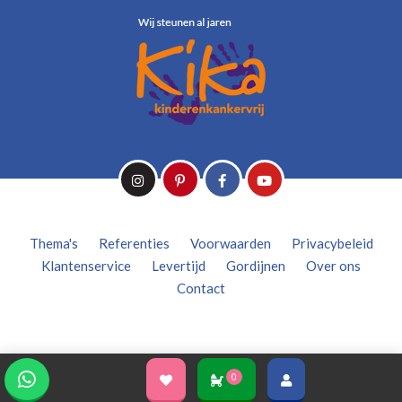
Thema's
Referenties
Voorwaarden
Privacybeleid
Klantenservice
Levertijd
Gordijnen
Over ons
Contact
0