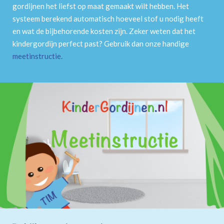
gordijnen het liefst op maat gemaakt wilt hebben. Het
systeem berekend automatisch hoeveel stof u nodig heeft
en wat de bijbehorende kosten zijn. Zeker weten dat het
kindergordijn perfect past? Gebruik dan onze handige
meetinstructie
.