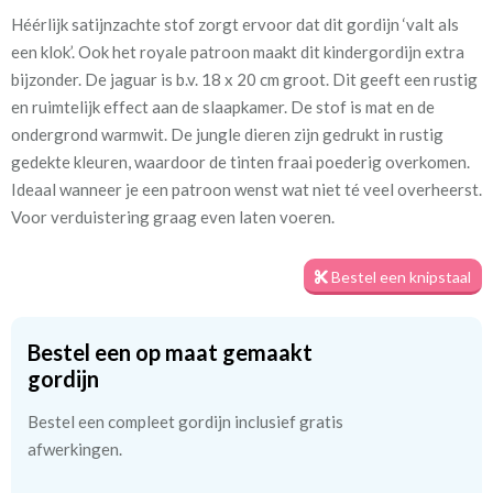
Héérlijk satijnzachte stof zorgt ervoor dat dit gordijn ‘valt als
Artikelnummer
In.4305-05 Jungle Art
een klok’. Ook het royale patroon maakt dit kindergordijn extra
bijzonder. De jaguar is b.v. 18 x 20 cm groot. Dit geeft een rustig
Patroon:
72 cm
en ruimtelijk effect aan de slaapkamer. De stof is mat en de
ondergrond warmwit. De jungle dieren zijn gedrukt in rustig
Stofbreedte:
140 cm
gedekte kleuren, waardoor de tinten fraai poederig overkomen.
Ideaal wanneer je een patroon wenst wat niet té veel overheerst.
Meestal eerder, maar houd
circa 1-2 weken
Voor verduistering graag even laten voeren.
rekening met
Materiaal:
70% katoen,
Bestel een knipstaal
Bestel een op maat gemaakt
We hebben bijna alle stoffen op voorraad, bestel daarom gerust
gordijn
eerst een knipstaaltje.
Zo weet u precies met welke kleur en kwaliteit uw gordijnen
Bestel een compleet gordijn inclusief gratis
worden gemaakt.
afwerkingen.