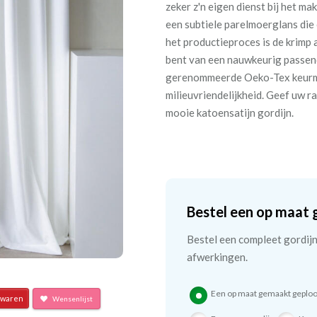
zeker z'n eigen dienst bij het ma
een subtiele parelmoerglans die e
het productieproces is de krimp
bent van een nauwkeurig passend
gerenommeerde Oeko-Tex keurmer
milieuvriendelijkheid. Geef uw 
mooie katoensatijn gordijn.
Bestel een op maat 
Bestel een compleet gordijn 
afwerkingen.
Een op maat gemaakt geploo
waren
Wensenlijst