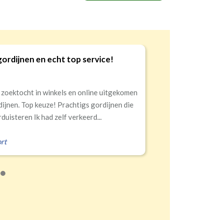
en en echt top service!
Goed
9
ht in winkels en online uitgekomen
Snell
Top keuze! Prachtigs gordijnen die
n Ik had zelf verkeerd...
Eral