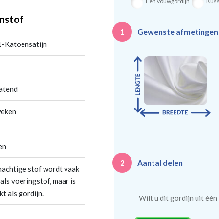
Een vouwgordijn
Kus
nstof
Gewenste afmetinge
1
1-Katoensatijn
latend
weken
en
Aantal delen
2
nachtige stof wordt vaak
als voeringstof, maar is
t als gordijn.
Wilt u dit gordijn uit éé