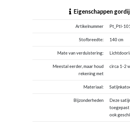
Pt_Ptl-101-Katoensatijn
Eigenschappen gordij
Artikelnummer
Pt_Ptl-10
Stofbreedte:
140 cm
Mate van verduistering:
Lichtdoor
Meestal eerder, maar houd
circa 1-2 
rekening met
Materiaal:
Satijnkato
Bijzonderheden
Deze satij
toegepast 
ook geschik