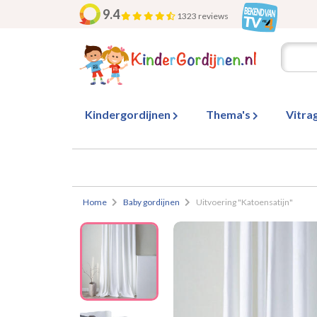
9.4
1323 reviews
Kindergordijnen
Thema's
Vitra
Home
Baby gordijnen
Uitvoering "Katoensatijn"