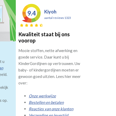
Kiyoh
9.4
aantal reviews 1323
Kwaliteit staat bij ons
voorop
Mooie stoffen, nette afwerking en
goede service. Daar kunt u bij
t u
KinderGordijnen op vertrouwen. Uw
an
baby- of kindergordijnen moeten er
eeld.
gewoon goed uitzien. Lees hier meer
over:
ekijk
Onze werkwijze
s op.
Bestellen en betalen
Reacties van onze klanten
Verzending en levertijd