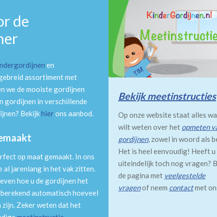
or de
mer
indergordijnen
en
tgebreid assortiment met
en we de mooiste gordijnen
Bekijk meetinstructies
 gordijnen in verschillende
ijnen? Bekijk
hier
ons aanbod.
Op onze website staat alles wa
wilt weten over het
opmeten v
gemaakt
gordijnen
, zowel in woord als b
Het is heel eenvoudig! Heeft u
rfect op maat gemaakt. In ons
uiteindelijk toch nog vragen? B
al jarenlang in het vak zitten.
de pagina met
veelgestelde
even hoe u de gordijnen het
vragen
of neem
contact
met on
m berekend automatisch hoeveel
 zijn. Zeker weten dat het