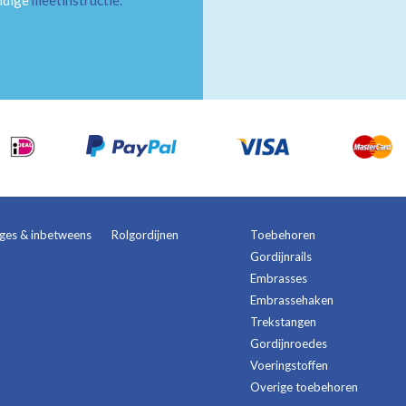
andige
meetinstructie
.
ages & inbetweens
Rolgordijnen
Toebehoren
Gordijnrails
Embrasses
Embrassehaken
Trekstangen
Gordijnroedes
Voeringstoffen
Overige toebehoren