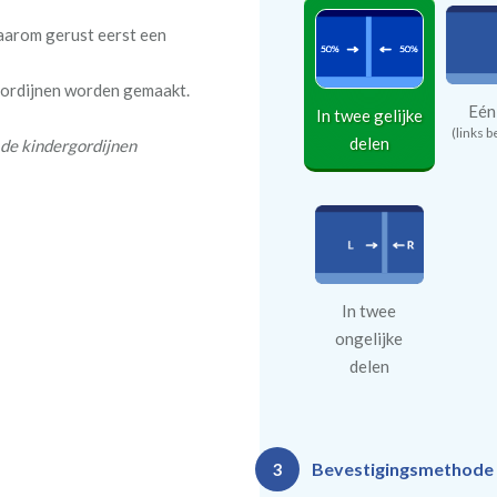
daarom gerust eerst een
 gordijnen worden gemaakt.
Eén
In twee gelijke
(links b
delen
 de kindergordijnen
In twee
ongelijke
delen
Bevestigingsmethode
3