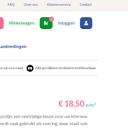
FAQ
Over ons
Klantenservice
Contact
0
Winkelwagen
Inloggen
anbiedingen
en op voorraad
Alle gordijnen verduisterend leverbaar
€ 18,50
2
p/m
ordijn, een veelzijdige keuze voor uw interieur.
ordt vaak gebruikt als voering, maar staat ook