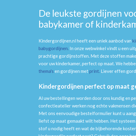
De leukste gordijnen vo
babykamer of kinderka
Kindergordijnen.nl heeft een uniek aanbod van
k
babygordijnen
.
In onze webwinkel vindt u een ui
prachtige gordijnstoffen. Met deze stoffen mak
voor uw kinderkamer, perfect op maat. We hebben
thema's
en gordijnen met
print
.
Liever effen gord
Kindergordijnen perfect op maat 
Al uw bestellingen worden door ons kundig en pe
confectieatelier werken nog echte vakmensen die 
Met ons eenvoudige bestelformulier kunt u aang
liefst op maat gemaakt wilt hebben. Het systee
stof u nodig heeft en wat de bijbehorende kosten