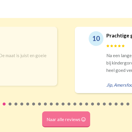
Prachtige gordijn
10
 is juist en goeie
Na een lange zoektoc
bij kindergordijnen. 
heel goed verduistere
Jip
,
Amersfoort
Naar alle reviews