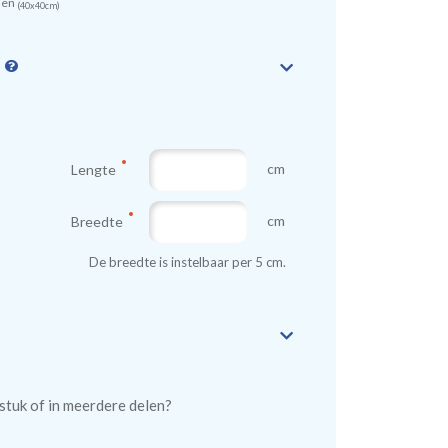
sen
(40x40cm)
n
cm
Lengte
cm
Breedte
De breedte is instelbaar per 5 cm.
n stuk of in meerdere delen?