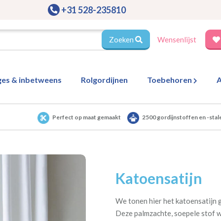
+31 528-235810
Zoeken
Wensenlijst
ges & inbetweens
Rolgordijnen
Toebehoren
A
Perfect op maat gemaakt
2500 gordijnstoffen en -stal
Katoensatijn
We tonen hier het katoensatijn g
Deze palmzachte, soepele stof w