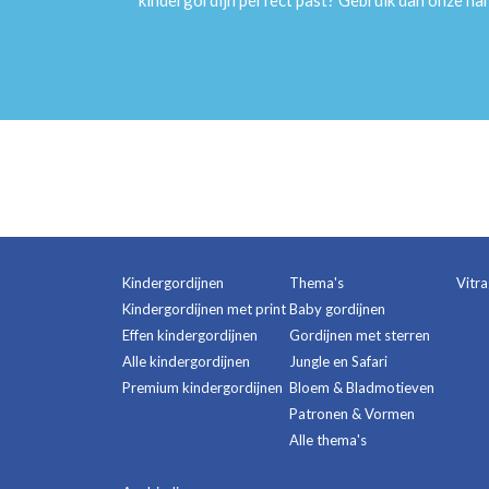
kindergordijn perfect past? Gebruik dan onze h
Kindergordijnen
Thema's
Vitr
Kindergordijnen met print
Baby gordijnen
Effen kindergordijnen
Gordijnen met sterren
Alle kindergordijnen
Jungle en Safari
Premium kindergordijnen
Bloem & Bladmotieven
Patronen & Vormen
Alle thema's