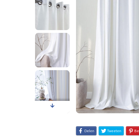
Delen
Tweeten
Be