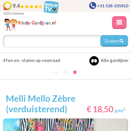
9.4
+31 528-235810
1323 reviews
Zoeken
Alle gordijnen verduisterend leverbaar
Melli Mello Zèbre
(verduisterend)
€ 18,50
2
p/m