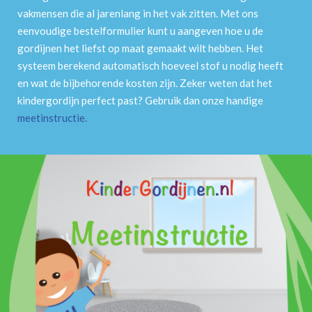
vakmensen die al jarenlang in het vak zitten. Met ons
eenvoudige bestelformulier kunt u aangeven hoe u de
gordijnen het liefst op maat gemaakt wilt hebben. Het
systeem berekend automatisch hoeveel stof u nodig heeft
en wat de bijbehorende kosten zijn. Zeker weten dat het
kindergordijn perfect past? Gebruik dan onze handige
meetinstructie
.