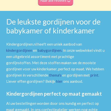
Naar alle reviews
De leukste gordijnen voor de
babykamer of kinderkamer
Kindergordijnen.nl heeft een uniek aanbod van
kindergordijnen
en
babygordijnen
.
In onze webwinkel vindt u
een uitgebreid assortiment met prachtige
gordijnstoffen. Met deze stoffen maken we de mooiste
gordijnen voor uw kinderkamer, perfect op maat. We hebben
gordijnen in verschillende
thema's
en gordijnen met
print
.
Liever effen gordijnen? Bekijk
hier
ons aanbod.
Kindergordijnen perfect op maat gemaakt
Al uw bestellingen worden door ons kundig en perfect op
maat gemaakt. In ons confectieatelier werken nog echte