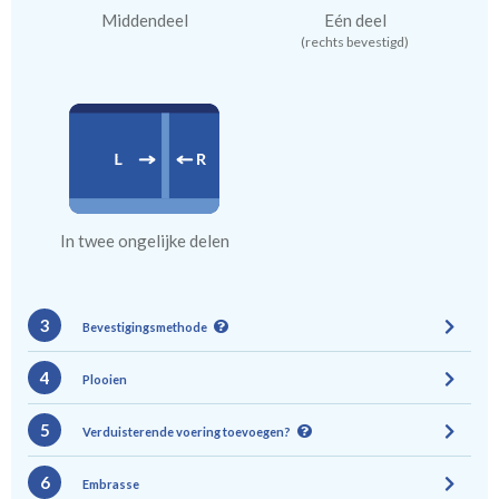
Middendeel
Eén deel
(rechts bevestigd)
In twee ongelijke delen
3
Bevestigingsmethode
4
Plooien
5
Verduisterende voering toevoegen?
6
Embrasse
Gevoerde gordijnen zorgen voor halve of gehele