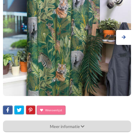
Wensenlijst
Bb_[C12]Qt_DC5096 Moremi
Meer informatie
Eigenschappen gordijnstof