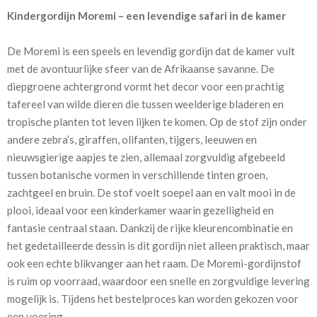
Kindergordijn Moremi – een levendige safari in de kamer
Artikelnummer
Bb_[C12]Qt_DC5096
Moremi
De Moremi is een speels en levendig gordijn dat de kamer vult
met de avontuurlijke sfeer van de Afrikaanse savanne. De
Patroon:
64 cm
diepgroene achtergrond vormt het decor voor een prachtig
tafereel van wilde dieren die tussen weelderige bladeren en
Stofbreedte:
140 cm
tropische planten tot leven lijken te komen. Op de stof zijn onder
andere zebra’s, giraffen, olifanten, tijgers, leeuwen en
Meestal eerder, maar houd
circa 1-2 weken
nieuwsgierige aapjes te zien, allemaal zorgvuldig afgebeeld
rekening met
tussen botanische vormen in verschillende tinten groen,
Materiaal:
100% katoen
zachtgeel en bruin. De stof voelt soepel aan en valt mooi in de
plooi, ideaal voor een kinderkamer waarin gezelligheid en
fantasie centraal staan. Dankzij de rijke kleurencombinatie en
het gedetailleerde dessin is dit gordijn niet alleen praktisch, maar
ook een echte blikvanger aan het raam. De Moremi-gordijnstof
is ruim op voorraad, waardoor een snelle en zorgvuldige levering
Een extra voering biedt extra isolatie en verduistering: in de
mogelijk is. Tijdens het bestelproces kan worden gekozen voor
winter houdt het de kou buiten, in de zomer helpt het de warmte
een voering.