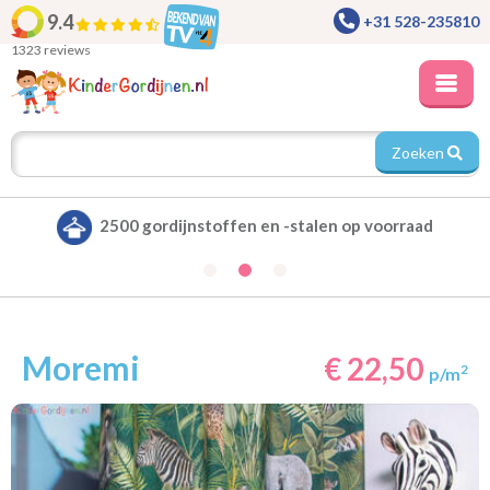
9.4
+31 528-235810
1323 reviews
Zoeken
Alle gordijnen verduisterend leverbaar
Moremi
€ 22,50
2
p/m