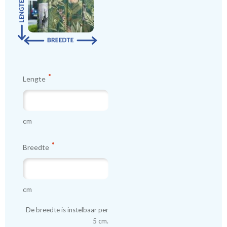
worden gemaakt.
Tip:
Laat voor aangename verduistering en isolatie de
kindergordijnen voeren: een verschil van dag en nacht!
💤
Lengte
cm
Breedte
cm
De breedte is instelbaar per
5 cm.