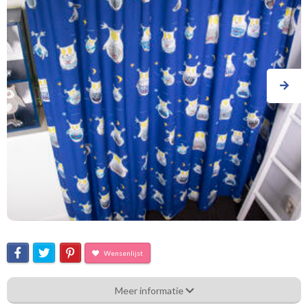
Wensenlijst
Hdj_[F-12] Nachtuil
Meer informatie
Eigenschappen gordijnstof