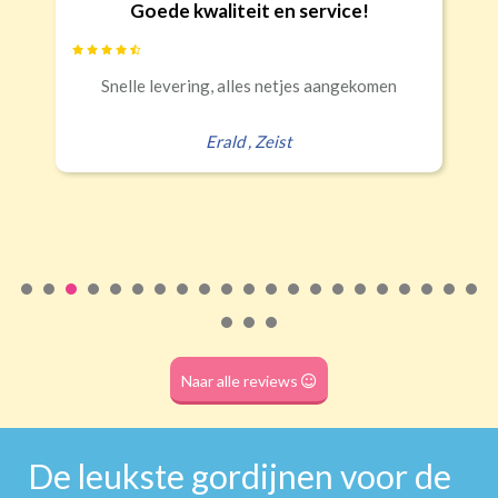
Goede kwaliteit en service!
Banaanvormig
Snelle levering, alles netjes aangekomen
€34,95 per stuk
Rails
Roede
Half verduisterend
Volledige verduisterend
Erald
,
Zeist
(wave plooi)
(tunnel)
Roede
(dubbele tunnel)
Naar alle reviews
De leukste gordijnen voor de