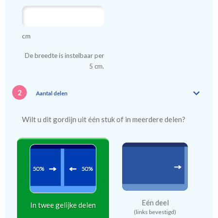
cm
De breedte is instelbaar per
5 cm.
2
Aantal delen
Wilt u dit gordijn uit één stuk of in meerdere delen?
Eén deel
In twee gelijke delen
(links bevestigd)