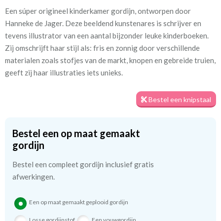
Een súper origineel kinderkamer gordijn, ontworpen door
Artikelnummer
Hdj_[F-12] Nachtuil
Hanneke de Jager. Deze beeldend kunstenares is schrijver en
tevens illustrator van een aantal bijzonder leuke kinderboeken.
Patroon:
64 cm
Zij omschrijft haar stijl als: fris en zonnig door verschillende
materialen zoals stofjes van de markt, knopen en gebreide truien,
Stofbreedte:
280 cm
geeft zij haar illustraties iets unieks.
Mate van verduistering:
Geen (voering optioneel
tijdens bestelproces)
Bestel een knipstaal
Meestal eerder, maar houd
circa 1-2 weken
Bestel een op maat gemaakt
rekening met
gordijn
Materiaal:
100% katoen
Bestel een compleet gordijn inclusief gratis
afwerkingen.
Een op maat gemaakt geplooid gordijn
Losse gordijnstof
Een vouwgordijn