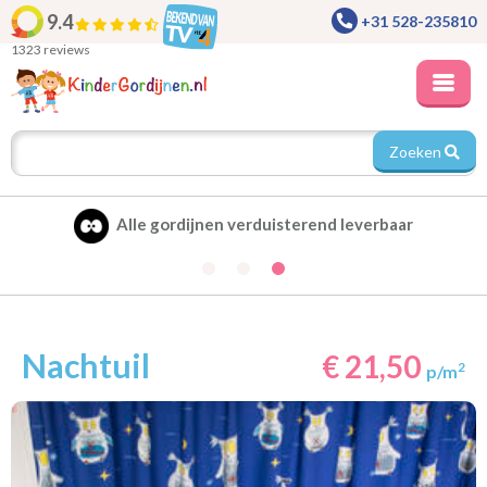
9.4
+31 528-235810
1323 reviews
Zoeken
Alle gordijnen verduisterend leverbaar
Nachtuil
€ 21,50
2
p/m