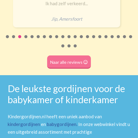
Naar alle reviews
De leukste gordijnen voor de
babykamer of kinderkamer
Kindergordijnen.nl heeft een uniek aanbod van
kindergordijnen
en
babygordijnen
.
In onze webwinkel vindt u
een uitgebreid assortiment met prachtige