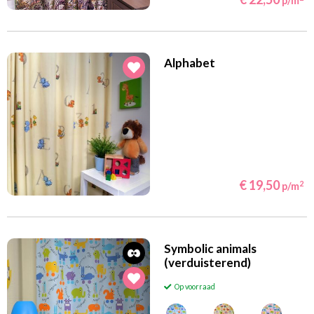
p/m
Alphabet
€ 19,50
2
p/m
Symbolic animals
(verduisterend)
Op voorraad