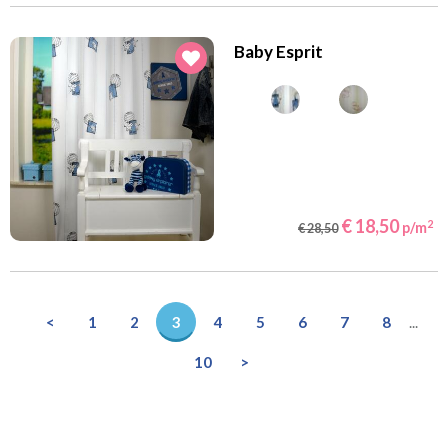
Baby Esprit
€ 18,50
2
p/m
€ 28,50
<
1
2
3
4
5
6
7
8
...
10
>