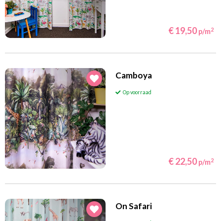
€ 19,50
2
p/m
Camboya
Op voorraad
€ 22,50
2
p/m
On Safari