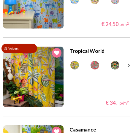
€ 24,50
2
p/m
Velours
Tropical World
€ 34,-
2
p/m
Casamance