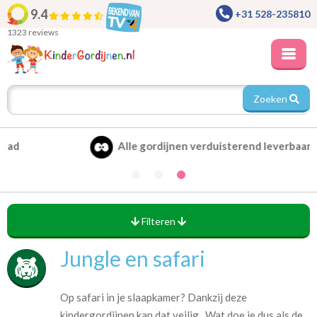
9.4
+31 528-235810
1323 reviews
Zoeken
Alle gordijnen verduisterend leverbaar
Filteren
Jungle en safari
Op safari in je slaapkamer? Dankzij deze
kindergordijnen kan dat veilig. Wat doe je dus als de