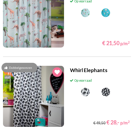
Op voorraad
€ 21,50
2
p/m
Dubbelgeweven
Whirl Elephants
stof!
Op voorraad
€ 28,-
2
p/m
€ 49,50