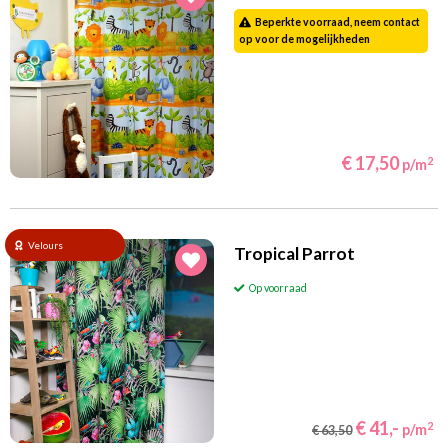
Beperkte voorraad, neem contact
op voor de mogelijkheden
€ 17,50
2
p/m
Velours
Tropical Parrot
Op voorraad
€ 41,-
2
p/m
€ 63,50