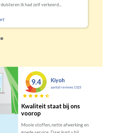
duisteren Ik had zelf verkeerd...
rt
Kiyoh
9.4
aantal reviews 1323
Kwaliteit staat bij ons
voorop
Mooie stoffen, nette afwerking en
goede service. Daar kunt u bij