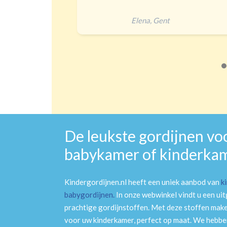
Elena
,
Gent
De leukste gordijnen vo
babykamer of kinderka
Kindergordijnen.nl heeft een uniek aanbod van
k
babygordijnen
.
In onze webwinkel vindt u een ui
prachtige gordijnstoffen. Met deze stoffen mak
voor uw kinderkamer, perfect op maat. We hebben