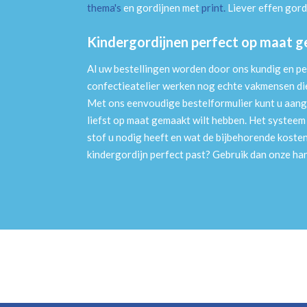
thema's
en gordijnen met
print
.
Liever effen gord
Kindergordijnen perfect op maat 
Al uw bestellingen worden door ons kundig en pe
confectieatelier werken nog echte vakmensen die 
Met ons eenvoudige bestelformulier kunt u aang
liefst op maat gemaakt wilt hebben. Het systee
stof u nodig heeft en wat de bijbehorende kosten
kindergordijn perfect past? Gebruik dan onze h