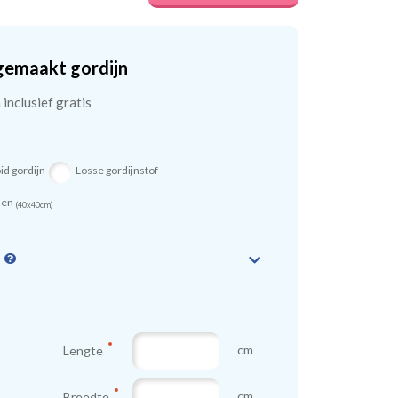
gemaakt gordijn
inclusief gratis
id gordijn
Losse gordijnstof
sen
(40x40cm)
n
cm
Lengte
cm
Breedte