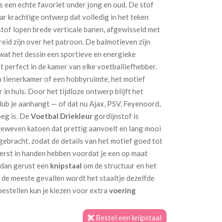
s een echte favoriet onder jong en oud. De stof
ar krachtige ontwerp dat volledig in het teken
stof lopen brede verticale banen, afgewisseld met
reid zijn over het patroon. De balmotieven zijn
wat het dessin een sportieve en energieke
st perfect in de kamer van elke voetballiefhebber.
n tienerkamer of een hobbyruimte, het motief
 in huis. Door het tijdloze ontwerp blijft het
lub je aanhangt — of dat nu Ajax, PSV, Feyenoord,
eg is. De
Voetbal Driekleur
gordijnstof is
geweven katoen dat prettig aanvoelt en lang mooi
ngebracht, zodat de details van het motief goed tot
eerst in handen hebben voordat je een op maat
 dan gerust een
knipstaal
om de structuur en het
In de meeste gevallen wordt het staaltje dezelfde
estellen kun je kiezen voor extra
voering
Bestel een knipstaal