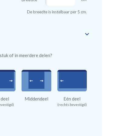
De breedte is instelbaar per 5 cm.
n stuk of in meerdere delen?
 deel
Middendeel
Eén deel
evestigd)
(rechts bevestigd)