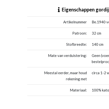
Be.1940 voetbal streep
Eigenschappen gordij
Artikelnummer
Be.1940 v
Patroon:
32 cm
Stofbreedte:
140 cm
Mate van verduistering:
Geen (voer
bestelproc
Meestal eerder, maar houd
circa 1-2 
rekening met
Materiaal:
100% kat