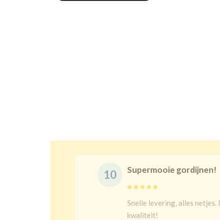
Supermooie gordijnen!
10
delijk
Snelle levering, alles netjes.
 een heel
kwaliteit!