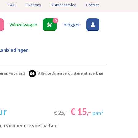
FAQ
Over ons
Klantenservice
Contact
0
Winkelwagen
Inloggen
anbiedingen
en op voorraad
Alle gordijnen verduisterend leverbaar
ur
€ 15,-
€
25,-
2
p/m
ijn voor iedere voetbalfan!