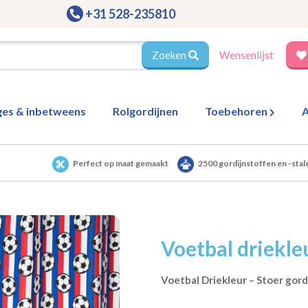
+31 528-235810
Zoeken
Wensenlijst
ges & inbetweens
Rolgordijnen
Toebehoren
A
Perfect op maat gemaakt
2500 gordijnstoffen en -stal
Voetbal driekle
Voetbal Driekleur – Stoer gord