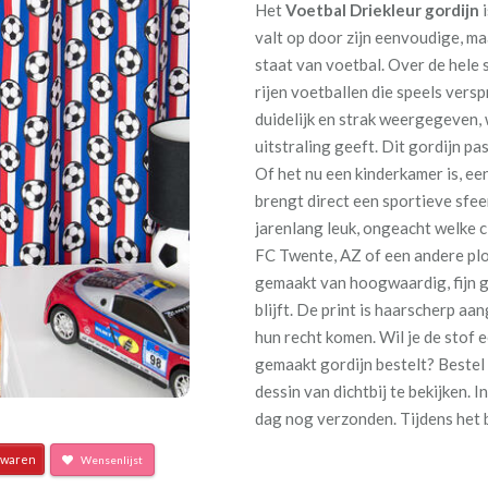
Het
Voetbal Driekleur gordijn
i
valt op door zijn eenvoudige, ma
staat van voetbal. Over de hele 
rijen voetballen die speels versp
duidelijk en strak weergegeven, 
uitstraling geeft. Dit gordijn pa
Of het nu een kinderkamer is, ee
brengt direct een sportieve sfeer
jarenlang leuk, ongeacht welke c
FC Twente, AZ of een andere plo
gemaakt van hoogwaardig, fijn 
blijft. De print is haarscherp aa
hun recht komen. Wil je de stof 
gemaakt gordijn bestelt? Bestel
dessin van dichtbij te bekijken. 
dag nog verzonden. Tijdens het b
waren
Wensenlijst