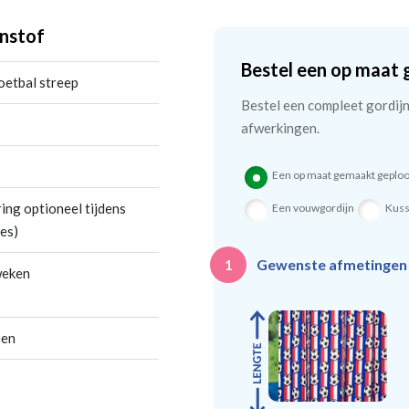
nstof
Bestel een op maat 
oetbal streep
Bestel een compleet gordijn 
afwerkingen.
Een op maat gemaakt geploo
ing optioneel tijdens
Een vouwgordijn
Kus
es)
Gewenste afmetinge
1
weken
oen