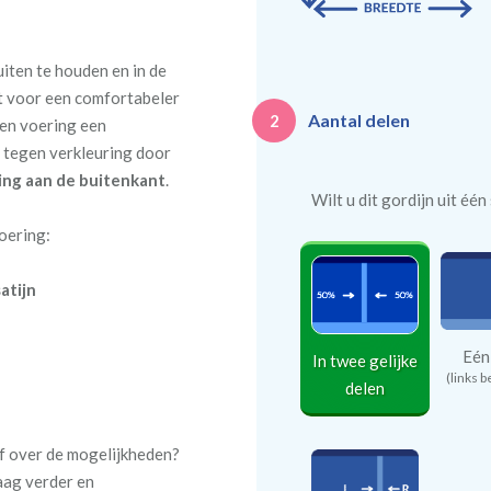
uiten te houden en in de
t voor een comfortabeler
Aantal delen
2
een voering een
f tegen verkleuring door
ing aan de buitenkant
.
Wilt u dit gordijn uit éé
voering:
atijn
Eén
In twee gelijke
(links b
delen
of over de mogelijkheden?
aag verder en