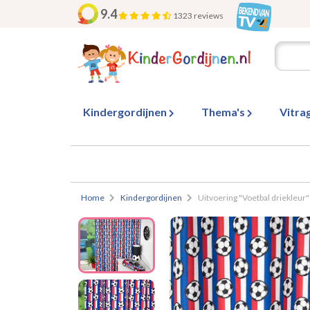
9.4
1323 reviews
Kindergordijnen
Thema's
Vitra
Home
Kindergordijnen
Uitvoering "Voetbal driekleur"