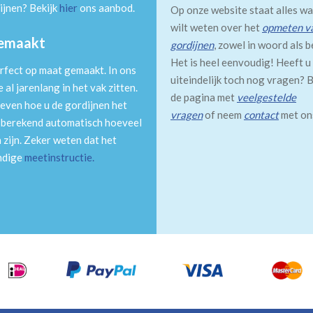
ijnen? Bekijk
hier
ons aanbod.
Op onze website staat alles wa
wilt weten over het
opmeten v
gemaakt
gordijnen
, zowel in woord als b
Het is heel eenvoudig! Heeft u
rfect op maat gemaakt. In ons
uiteindelijk toch nog vragen? B
al jarenlang in het vak zitten.
de pagina met
veelgestelde
even hoe u de gordijnen het
vragen
of neem
contact
met on
m berekend automatisch hoeveel
 zijn. Zeker weten dat het
andige
meetinstructie
.