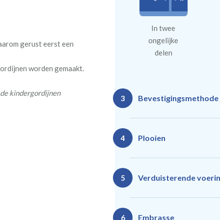
In twee
ongelijke
daarom gerust eerst een
delen
 gordijnen worden gemaakt.
 de kindergordijnen
Bevestigingsmethode
3
Plooien
4
Ro
Rails
Verduisterende voeri
5
(zeil
(incl. verstelbare
40
gordijnhaken)
Gevoerde gordijnen zorg
Vlind
Enkele plooi
Embrasse
6