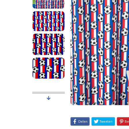
Delen
Tweeten
Be