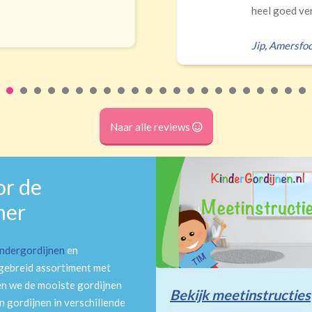
heel goed ver
Jip
,
Amersfoo
Naar alle reviews
or de
mer
indergordijnen
en
tgebreid assortiment met
en we de mooiste gordijnen
Bekijk meetinstructies
 gordijnen in verschillende