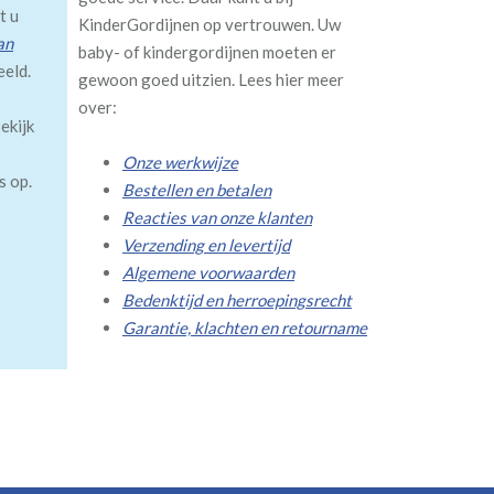
t u
KinderGordijnen op vertrouwen. Uw
an
baby- of kindergordijnen moeten er
eeld.
gewoon goed uitzien. Lees hier meer
over:
ekijk
Onze werkwijze
s op.
Bestellen en betalen
Reacties van onze klanten
Verzending en levertijd
Algemene voorwaarden
Bedenktijd en herroepingsrecht
Garantie, klachten en retourname