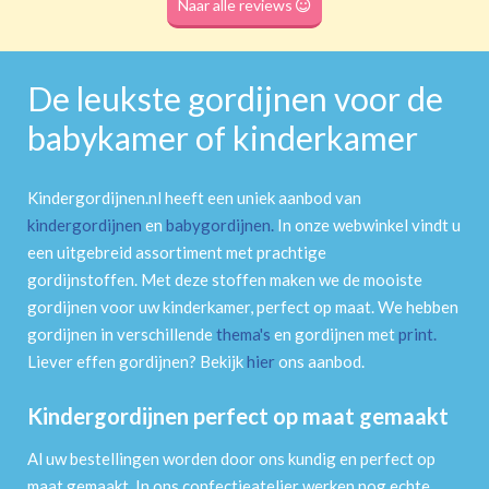
Naar alle reviews
De leukste gordijnen voor de
babykamer of kinderkamer
Kindergordijnen.nl heeft een uniek aanbod van
kindergordijnen
en
babygordijnen
.
In onze webwinkel vindt u
een uitgebreid assortiment met prachtige
gordijnstoffen. Met deze stoffen maken we de mooiste
gordijnen voor uw kinderkamer, perfect op maat. We hebben
gordijnen in verschillende
thema's
en gordijnen met
print
.
Liever effen gordijnen? Bekijk
hier
ons aanbod.
Kindergordijnen perfect op maat gemaakt
Al uw bestellingen worden door ons kundig en perfect op
maat gemaakt. In ons confectieatelier werken nog echte