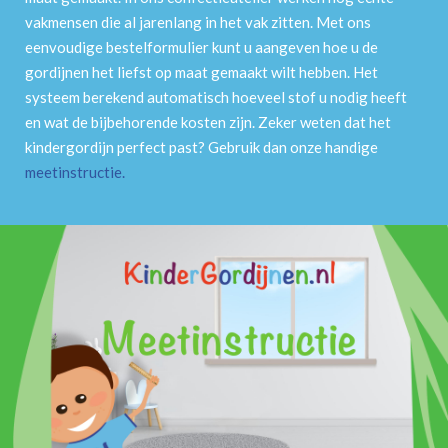
vakmensen die al jarenlang in het vak zitten. Met ons
eenvoudige bestelformulier kunt u aangeven hoe u de
gordijnen het liefst op maat gemaakt wilt hebben. Het
systeem berekend automatisch hoeveel stof u nodig heeft
en wat de bijbehorende kosten zijn. Zeker weten dat het
kindergordijn perfect past? Gebruik dan onze handige
meetinstructie
.