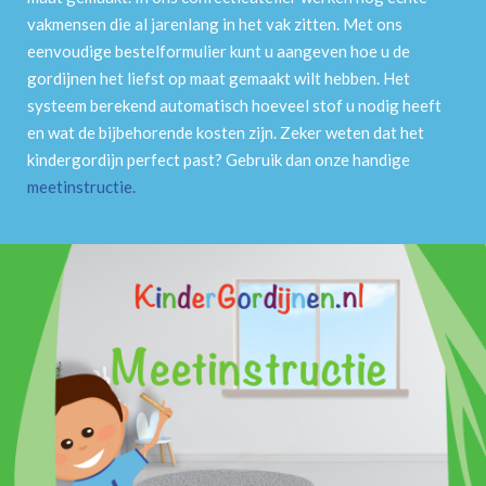
vakmensen die al jarenlang in het vak zitten. Met ons
eenvoudige bestelformulier kunt u aangeven hoe u de
gordijnen het liefst op maat gemaakt wilt hebben. Het
systeem berekend automatisch hoeveel stof u nodig heeft
en wat de bijbehorende kosten zijn. Zeker weten dat het
kindergordijn perfect past? Gebruik dan onze handige
meetinstructie
.