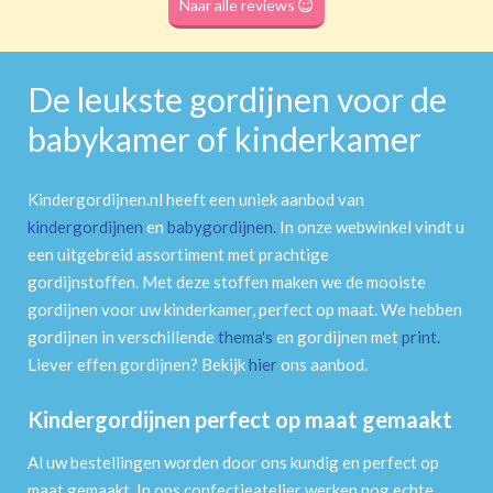
Naar alle reviews
De leukste gordijnen voor de
babykamer of kinderkamer
Kindergordijnen.nl heeft een uniek aanbod van
kindergordijnen
en
babygordijnen
.
In onze webwinkel vindt u
een uitgebreid assortiment met prachtige
gordijnstoffen. Met deze stoffen maken we de mooiste
gordijnen voor uw kinderkamer, perfect op maat. We hebben
gordijnen in verschillende
thema's
en gordijnen met
print
.
Liever effen gordijnen? Bekijk
hier
ons aanbod.
Kindergordijnen perfect op maat gemaakt
Al uw bestellingen worden door ons kundig en perfect op
maat gemaakt. In ons confectieatelier werken nog echte