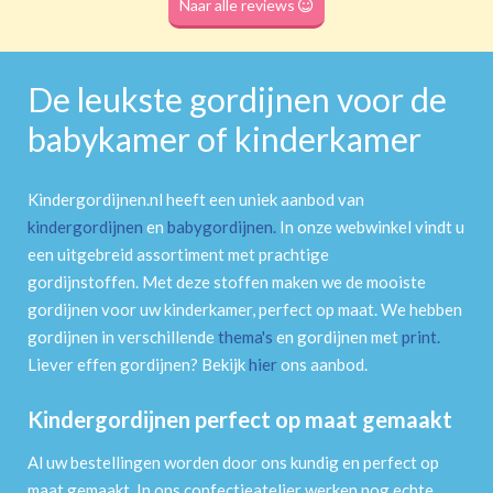
Naar alle reviews
De leukste gordijnen voor de
babykamer of kinderkamer
Kindergordijnen.nl heeft een uniek aanbod van
kindergordijnen
en
babygordijnen
.
In onze webwinkel vindt u
een uitgebreid assortiment met prachtige
gordijnstoffen. Met deze stoffen maken we de mooiste
gordijnen voor uw kinderkamer, perfect op maat. We hebben
gordijnen in verschillende
thema's
en gordijnen met
print
.
Liever effen gordijnen? Bekijk
hier
ons aanbod.
Kindergordijnen perfect op maat gemaakt
Al uw bestellingen worden door ons kundig en perfect op
maat gemaakt. In ons confectieatelier werken nog echte