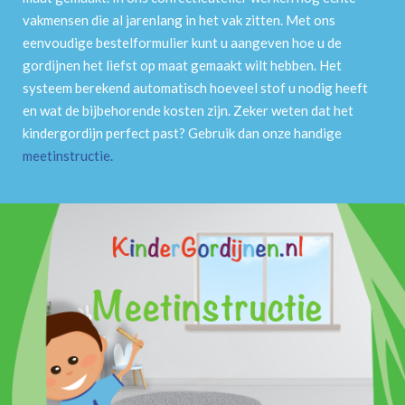
vakmensen die al jarenlang in het vak zitten. Met ons
eenvoudige bestelformulier kunt u aangeven hoe u de
gordijnen het liefst op maat gemaakt wilt hebben. Het
systeem berekend automatisch hoeveel stof u nodig heeft
en wat de bijbehorende kosten zijn. Zeker weten dat het
kindergordijn perfect past? Gebruik dan onze handige
meetinstructie
.