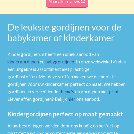
Naar alle reviews
De leukste gordijnen voor de
babykamer of kinderkamer
Kindergordijnen.nl heeft een uniek aanbod van
kindergordijnen
en
babygordijnen
.
In onze webwinkel vindt u
een uitgebreid assortiment met prachtige
gordijnstoffen. Met deze stoffen maken we de mooiste
gordijnen voor uw kinderkamer, perfect op maat. We hebben
gordijnen in verschillende
thema's
en gordijnen met
print
.
Liever effen gordijnen? Bekijk
hier
ons aanbod.
Kindergordijnen perfect op maat gemaakt
Al uw bestellingen worden door ons kundig en perfect op
maat gemaakt. In ons confectieatelier werken nog echte