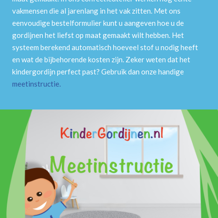
vakmensen die al jarenlang in het vak zitten. Met ons
eenvoudige bestelformulier kunt u aangeven hoe u de
gordijnen het liefst op maat gemaakt wilt hebben. Het
systeem berekend automatisch hoeveel stof u nodig heeft
en wat de bijbehorende kosten zijn. Zeker weten dat het
kindergordijn perfect past? Gebruik dan onze handige
meetinstructie
.