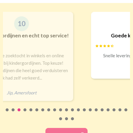
9
Goede kwaliteit en service!
Snelle levering, alles netjes aangekomen
Erald
,
Zeist