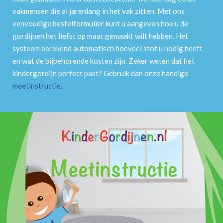
vakmensen die al jarenlang in het vak zitten. Met ons
eenvoudige bestelformulier kunt u aangeven hoe u de
gordijnen het liefst op maat gemaakt wilt hebben. Het
systeem berekend automatisch hoeveel stof u nodig heeft
en wat de bijbehorende kosten zijn. Zeker weten dat het
kindergordijn perfect past? Gebruik dan onze handige
meetinstructie
.