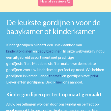
Naar alle reviews
De leukste gordijnen voor de
babykamer of kinderkamer
Kindergordijnen.nl heeft een uniek aanbod van
kindergordijnen
en
babygordijnen
.
In onze webwinkel vindt u
een uitgebreid assortiment met prachtige
gordijnstoffen. Met deze stoffen maken we de mooiste
gordijnen voor uw kinderkamer, perfect op maat. We hebben
gordijnen in verschillende
thema's
en gordijnen met
print
.
Liever effen gordijnen? Bekijk
hier
ons aanbod.
Kindergordijnen perfect op maat gemaakt
Al uw bestellingen worden door ons kundig en perfect op
maat gemaakt. In ons confectieatelier werken nog echte