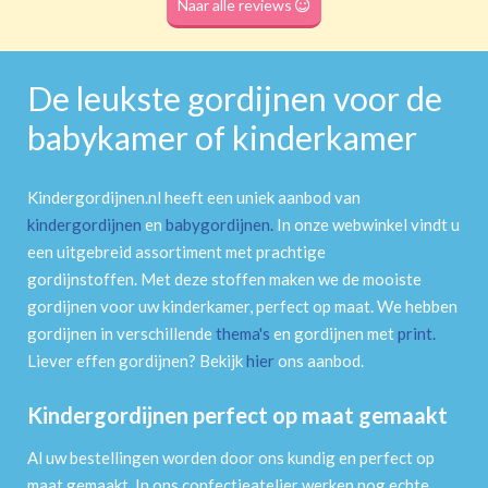
Naar alle reviews
De leukste gordijnen voor de
babykamer of kinderkamer
Kindergordijnen.nl heeft een uniek aanbod van
kindergordijnen
en
babygordijnen
.
In onze webwinkel vindt u
een uitgebreid assortiment met prachtige
gordijnstoffen. Met deze stoffen maken we de mooiste
gordijnen voor uw kinderkamer, perfect op maat. We hebben
gordijnen in verschillende
thema's
en gordijnen met
print
.
Liever effen gordijnen? Bekijk
hier
ons aanbod.
Kindergordijnen perfect op maat gemaakt
Al uw bestellingen worden door ons kundig en perfect op
maat gemaakt. In ons confectieatelier werken nog echte