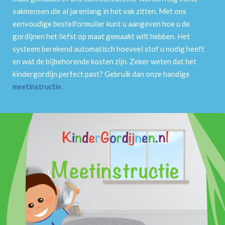
vakmensen die al jarenlang in het vak zitten. Met ons
eenvoudige bestelformulier kunt u aangeven hoe u de
gordijnen het liefst op maat gemaakt wilt hebben. Het
systeem berekend automatisch hoeveel stof u nodig heeft
en wat de bijbehorende kosten zijn. Zeker weten dat het
kindergordijn perfect past? Gebruik dan onze handige
meetinstructie
.