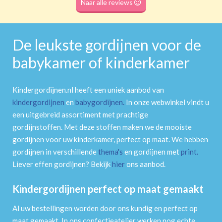
Naar alle reviews
De leukste gordijnen voor de
babykamer of kinderkamer
Kindergordijnen.nl heeft een uniek aanbod van
kindergordijnen
en
babygordijnen
.
In onze webwinkel vindt u
een uitgebreid assortiment met prachtige
gordijnstoffen. Met deze stoffen maken we de mooiste
gordijnen voor uw kinderkamer, perfect op maat. We hebben
gordijnen in verschillende
thema's
en gordijnen met
print
.
Liever effen gordijnen? Bekijk
hier
ons aanbod.
Kindergordijnen perfect op maat gemaakt
Al uw bestellingen worden door ons kundig en perfect op
maat gemaakt. In ons confectieatelier werken nog echte