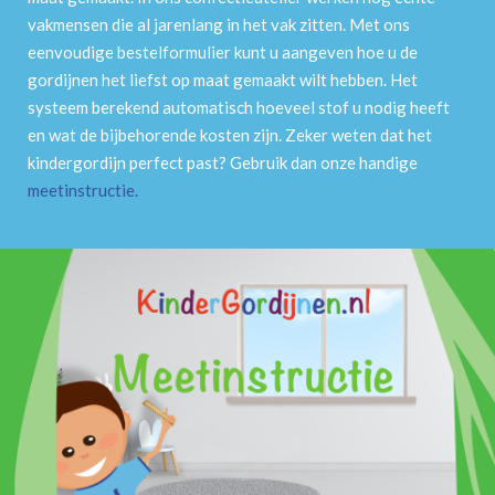
vakmensen die al jarenlang in het vak zitten. Met ons
eenvoudige bestelformulier kunt u aangeven hoe u de
gordijnen het liefst op maat gemaakt wilt hebben. Het
systeem berekend automatisch hoeveel stof u nodig heeft
en wat de bijbehorende kosten zijn. Zeker weten dat het
kindergordijn perfect past? Gebruik dan onze handige
meetinstructie
.