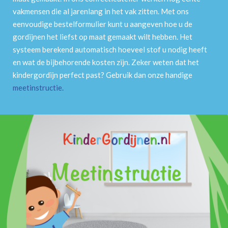
vakmensen die al jarenlang in het vak zitten. Met ons
eenvoudige bestelformulier kunt u aangeven hoe u de
gordijnen het liefst op maat gemaakt wilt hebben. Het
systeem berekend automatisch hoeveel stof u nodig heeft
en wat de bijbehorende kosten zijn. Zeker weten dat het
kindergordijn perfect past? Gebruik dan onze handige
meetinstructie
.