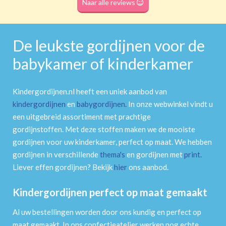
Naar alle reviews
De leukste gordijnen voor de
babykamer of kinderkamer
Kindergordijnen.nl heeft een uniek aanbod van
kindergordijnen
en
babygordijnen
.
In onze webwinkel vindt u
een uitgebreid assortiment met prachtige
gordijnstoffen. Met deze stoffen maken we de mooiste
gordijnen voor uw kinderkamer, perfect op maat. We hebben
gordijnen in verschillende
thema's
en gordijnen met
print
.
Liever effen gordijnen? Bekijk
hier
ons aanbod.
Kindergordijnen perfect op maat gemaakt
Al uw bestellingen worden door ons kundig en perfect op
maat gemaakt. In ons confectieatelier werken nog echte