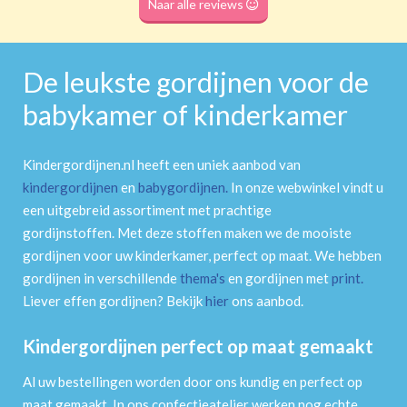
Naar alle reviews
De leukste gordijnen voor de
babykamer of kinderkamer
Kindergordijnen.nl heeft een uniek aanbod van
kindergordijnen
en
babygordijnen
.
In onze webwinkel vindt u
een uitgebreid assortiment met prachtige
gordijnstoffen. Met deze stoffen maken we de mooiste
gordijnen voor uw kinderkamer, perfect op maat. We hebben
gordijnen in verschillende
thema's
en gordijnen met
print
.
Liever effen gordijnen? Bekijk
hier
ons aanbod.
Kindergordijnen perfect op maat gemaakt
Al uw bestellingen worden door ons kundig en perfect op
maat gemaakt. In ons confectieatelier werken nog echte