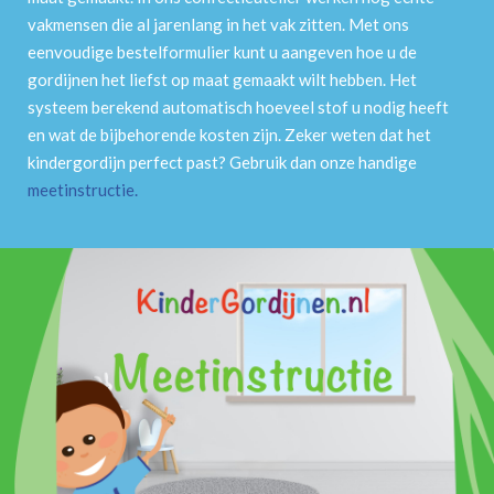
vakmensen die al jarenlang in het vak zitten. Met ons
eenvoudige bestelformulier kunt u aangeven hoe u de
gordijnen het liefst op maat gemaakt wilt hebben. Het
systeem berekend automatisch hoeveel stof u nodig heeft
en wat de bijbehorende kosten zijn. Zeker weten dat het
kindergordijn perfect past? Gebruik dan onze handige
meetinstructie
.