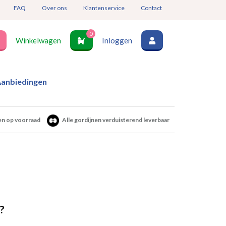
FAQ
Over ons
Klantenservice
Contact
0
Winkelwagen
Inloggen
anbiedingen
en op voorraad
Alle gordijnen verduisterend leverbaar
?