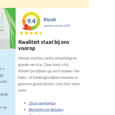
Kiyoh
9.4
aantal reviews 1323
Kwaliteit staat bij ons
voorop
Mooie stoffen, nette afwerking en
goede service. Daar kunt u bij
t u
KinderGordijnen op vertrouwen. Uw
an
baby- of kindergordijnen moeten er
eeld.
gewoon goed uitzien. Lees hier meer
over:
ekijk
Onze werkwijze
s op.
Bestellen en betalen