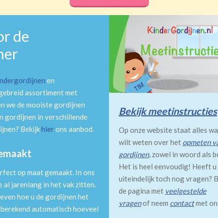
or de
mer
indergordijnen
en
tgebreid assortiment met
en we de mooiste gordijnen
Bekijk meetinstructies
 gordijnen in verschillende
ijnen? Bekijk
hier
ons aanbod.
Op onze website staat alles wa
wilt weten over het
opmeten v
gemaakt
gordijnen
, zowel in woord als b
Het is heel eenvoudig! Heeft u
rfect op maat gemaakt. In ons
uiteindelijk toch nog vragen? B
al jarenlang in het vak zitten.
de pagina met
veelgestelde
even hoe u de gordijnen het
vragen
of neem
contact
met on
m berekend automatisch hoeveel