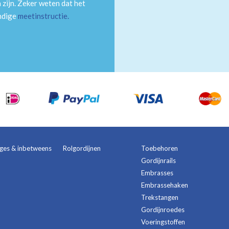
 zijn. Zeker weten dat het
andige
meetinstructie
.
ages & inbetweens
Rolgordijnen
Toebehoren
Gordijnrails
Embrasses
Embrassehaken
Trekstangen
Gordijnroedes
Voeringstoffen