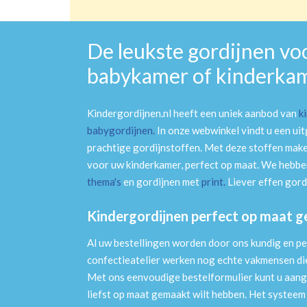
De leukste gordijnen vo
babykamer of kinderka
Kindergordijnen.nl heeft een uniek aanbod van
k
babygordijnen
.
In onze webwinkel vindt u een ui
prachtige gordijnstoffen. Met deze stoffen mak
voor uw kinderkamer, perfect op maat. We hebben
thema's
en gordijnen met
print
.
Liever effen gord
Kindergordijnen perfect op maat 
Al uw bestellingen worden door ons kundig en pe
confectieatelier werken nog echte vakmensen die 
Met ons eenvoudige bestelformulier kunt u aang
liefst op maat gemaakt wilt hebben. Het systee