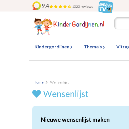
9.4
1323 reviews
Kindergordijnen
Thema's
Vitra
Home
Wensenlijst
Wensenlijst
Nieuwe wensenlijst maken