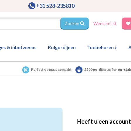
+31 528-235810
Zoeken
Wensenlijst
ges & inbetweens
Rolgordijnen
Toebehoren
A
Perfect op maat gemaakt
2500 gordijnstoffen en -stal
Heeft u een account