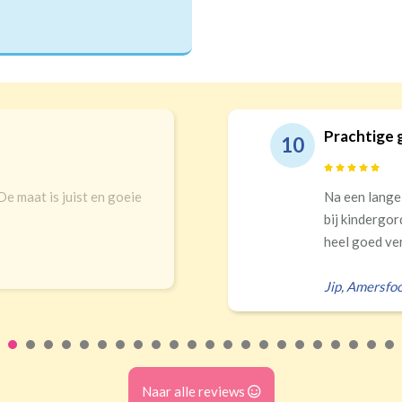
Prachtige 
10
 De maat is juist en goeie
Na een lange
bij kindergor
heel goed ver
Jip
,
Amersfoo
Naar alle reviews