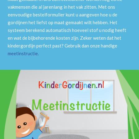
vakmensen die al jarenlang in het vak zitten. Met ons
eenvoudige bestelformulier kunt u aangeven hoe u de
gordijnen het liefst op maat gemaakt wilt hebben. Het
systeem berekend automatisch hoeveel stof u nodig heeft
en wat de bijbehorende kosten zijn. Zeker weten dat het
kindergordijn perfect past? Gebruik dan onze handige
meetinstructie
.