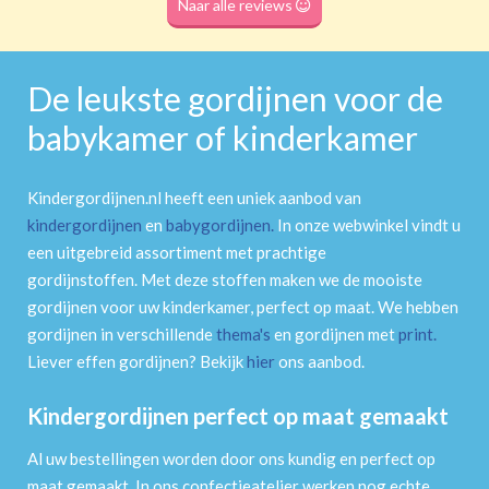
Naar alle reviews
De leukste gordijnen voor de
babykamer of kinderkamer
Kindergordijnen.nl heeft een uniek aanbod van
kindergordijnen
en
babygordijnen
.
In onze webwinkel vindt u
een uitgebreid assortiment met prachtige
gordijnstoffen. Met deze stoffen maken we de mooiste
gordijnen voor uw kinderkamer, perfect op maat. We hebben
gordijnen in verschillende
thema's
en gordijnen met
print
.
Liever effen gordijnen? Bekijk
hier
ons aanbod.
Kindergordijnen perfect op maat gemaakt
Al uw bestellingen worden door ons kundig en perfect op
maat gemaakt. In ons confectieatelier werken nog echte