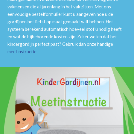
vakmensen die al jarenlang in het vak zitten. Met ons
eenvoudige bestelformulier kunt u aangeven hoe u de
gordijnen het liefst op maat gemaakt wilt hebben. Het
systeem berekend automatisch hoeveel stof u nodig heeft
en wat de bijbehorende kosten zijn. Zeker weten dat het
kindergordijn perfect past? Gebruik dan onze handige
meetinstructie
.