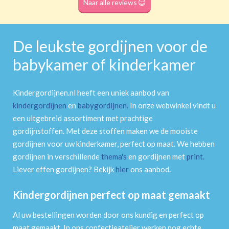
Naar alle reviews
De leukste gordijnen voor de
babykamer of kinderkamer
Kindergordijnen.nl heeft een uniek aanbod van
kindergordijnen
en
babygordijnen
.
In onze webwinkel vindt u
een uitgebreid assortiment met prachtige
gordijnstoffen. Met deze stoffen maken we de mooiste
gordijnen voor uw kinderkamer, perfect op maat. We hebben
gordijnen in verschillende
thema's
en gordijnen met
print
.
Liever effen gordijnen? Bekijk
hier
ons aanbod.
Kindergordijnen perfect op maat gemaakt
Al uw bestellingen worden door ons kundig en perfect op
maat gemaakt. In ons confectieatelier werken nog echte