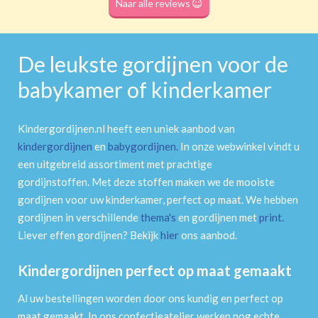
Naar alle reviews
De leukste gordijnen voor de
babykamer of kinderkamer
Kindergordijnen.nl heeft een uniek aanbod van
kindergordijnen
en
babygordijnen
.
In onze webwinkel vindt u
een uitgebreid assortiment met prachtige
gordijnstoffen. Met deze stoffen maken we de mooiste
gordijnen voor uw kinderkamer, perfect op maat. We hebben
gordijnen in verschillende
thema's
en gordijnen met
print
.
Liever effen gordijnen? Bekijk
hier
ons aanbod.
Kindergordijnen perfect op maat gemaakt
Al uw bestellingen worden door ons kundig en perfect op
maat gemaakt. In ons confectieatelier werken nog echte