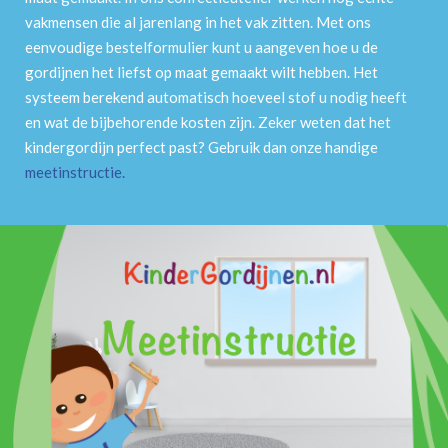
vakmensen die al jarenlang in het vak zitten. Met ons
eenvoudige bestelformulier kunt u aangeven hoe u de
gordijnen het liefst op maat gemaakt wilt hebben. Het
systeem berekend automatisch hoeveel stof u nodig heeft
en wat de bijbehorende kosten zijn. Zeker weten dat het
kindergordijn perfect past? Gebruik dan onze handige
meetinstructie
.