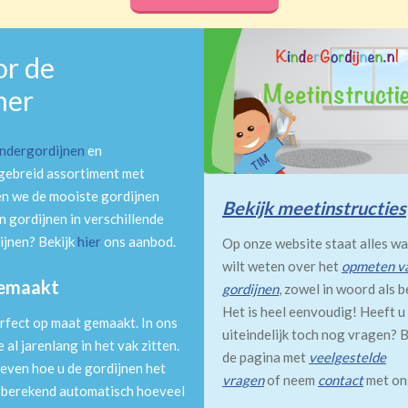
or de
mer
indergordijnen
en
tgebreid assortiment met
en we de mooiste gordijnen
Bekijk meetinstructies
 gordijnen in verschillende
ijnen? Bekijk
hier
ons aanbod.
Op onze website staat alles wa
wilt weten over het
opmeten v
gemaakt
gordijnen
, zowel in woord als b
Het is heel eenvoudig! Heeft u
rfect op maat gemaakt. In ons
uiteindelijk toch nog vragen? B
al jarenlang in het vak zitten.
de pagina met
veelgestelde
even hoe u de gordijnen het
vragen
of neem
contact
met on
m berekend automatisch hoeveel