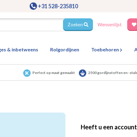
+31 528-235810
Zoeken
Wensenlijst
ges & inbetweens
Rolgordijnen
Toebehoren
A
Perfect op maat gemaakt
2500 gordijnstoffen en -stal
Heeft u een account