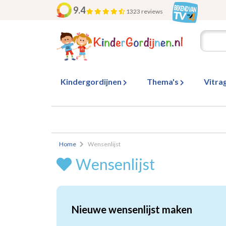
9.4
1323 reviews
Kindergordijnen
Thema's
Vitra
Home
Wensenlijst
Wensenlijst
Nieuwe wensenlijst maken