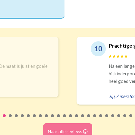
Prachtige 
10
 De maat is juist en goeie
Na een lange
bij kindergor
heel goed ver
Jip
,
Amersfoo
Naar alle reviews