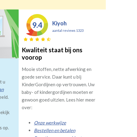
Kiyoh
9.4
aantal reviews 1323
Kwaliteit staat bij ons
voorop
Mooie stoffen, nette afwerking en
goede service. Daar kunt u bij
t u
KinderGordijnen op vertrouwen. Uw
an
baby- of kindergordijnen moeten er
eeld.
gewoon goed uitzien. Lees hier meer
over:
ekijk
Onze werkwijze
s op.
Bestellen en betalen