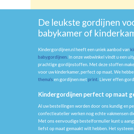
De leukste gordijnen vo
babykamer of kinderka
Kindergordijnen.nl heeft een uniek aanbod van
k
babygordijnen
.
In onze webwinkel vindt u een ui
prachtige gordijnstoffen. Met deze stoffen mak
voor uw kinderkamer, perfect op maat. We hebben
thema's
en gordijnen met
print
.
Liever effen gord
Kindergordijnen perfect op maat 
Al uw bestellingen worden door ons kundig en pe
confectieatelier werken nog echte vakmensen die 
Met ons eenvoudige bestelformulier kunt u aang
liefst op maat gemaakt wilt hebben. Het systee