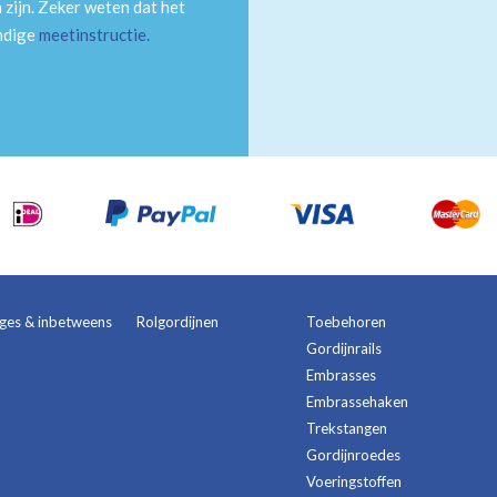
 zijn. Zeker weten dat het
andige
meetinstructie
.
ages & inbetweens
Rolgordijnen
Toebehoren
Gordijnrails
Embrasses
Embrassehaken
Trekstangen
Gordijnroedes
Voeringstoffen