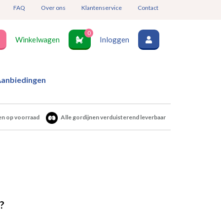
FAQ
Over ons
Klantenservice
Contact
0
Winkelwagen
Inloggen
anbiedingen
en op voorraad
Alle gordijnen verduisterend leverbaar
?