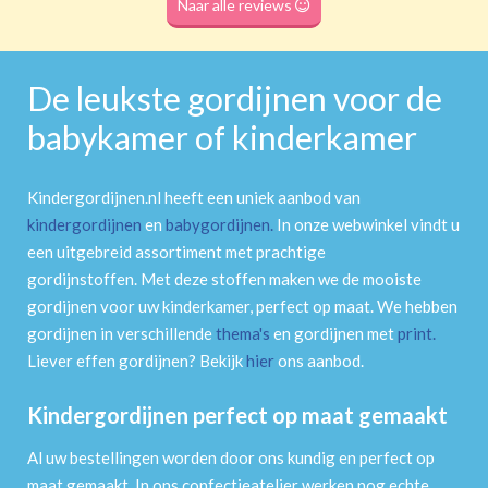
Naar alle reviews
De leukste gordijnen voor de
babykamer of kinderkamer
Kindergordijnen.nl heeft een uniek aanbod van
kindergordijnen
en
babygordijnen
.
In onze webwinkel vindt u
een uitgebreid assortiment met prachtige
gordijnstoffen. Met deze stoffen maken we de mooiste
gordijnen voor uw kinderkamer, perfect op maat. We hebben
gordijnen in verschillende
thema's
en gordijnen met
print
.
Liever effen gordijnen? Bekijk
hier
ons aanbod.
Kindergordijnen perfect op maat gemaakt
Al uw bestellingen worden door ons kundig en perfect op
maat gemaakt. In ons confectieatelier werken nog echte