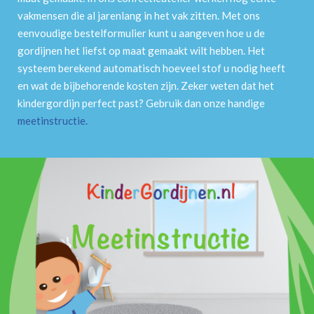
vakmensen die al jarenlang in het vak zitten. Met ons
eenvoudige bestelformulier kunt u aangeven hoe u de
gordijnen het liefst op maat gemaakt wilt hebben. Het
systeem berekend automatisch hoeveel stof u nodig heeft
en wat de bijbehorende kosten zijn. Zeker weten dat het
kindergordijn perfect past? Gebruik dan onze handige
meetinstructie
.