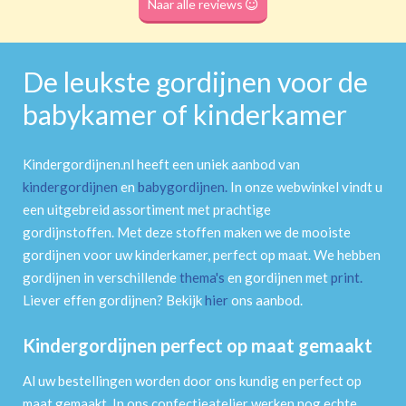
Naar alle reviews
De leukste gordijnen voor de
babykamer of kinderkamer
Kindergordijnen.nl heeft een uniek aanbod van
kindergordijnen
en
babygordijnen
.
In onze webwinkel vindt u
een uitgebreid assortiment met prachtige
gordijnstoffen. Met deze stoffen maken we de mooiste
gordijnen voor uw kinderkamer, perfect op maat. We hebben
gordijnen in verschillende
thema's
en gordijnen met
print
.
Liever effen gordijnen? Bekijk
hier
ons aanbod.
Kindergordijnen perfect op maat gemaakt
Al uw bestellingen worden door ons kundig en perfect op
maat gemaakt. In ons confectieatelier werken nog echte