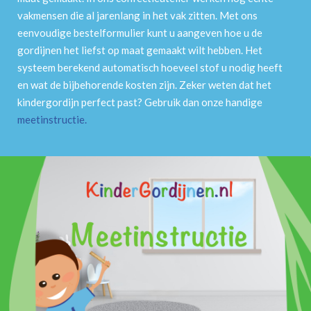
vakmensen die al jarenlang in het vak zitten. Met ons
eenvoudige bestelformulier kunt u aangeven hoe u de
gordijnen het liefst op maat gemaakt wilt hebben. Het
systeem berekend automatisch hoeveel stof u nodig heeft
en wat de bijbehorende kosten zijn. Zeker weten dat het
kindergordijn perfect past? Gebruik dan onze handige
meetinstructie
.