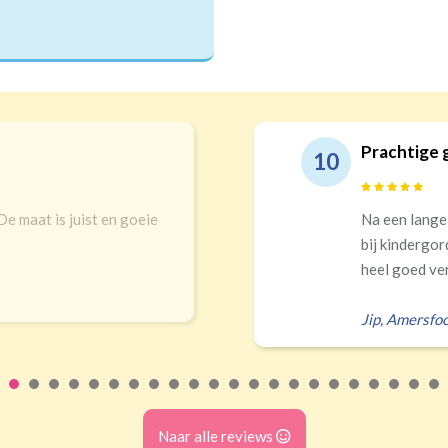
Prachtige 
10
 De maat is juist en goeie
Na een lange
bij kindergor
heel goed ver
Jip
,
Amersfoo
Naar alle reviews