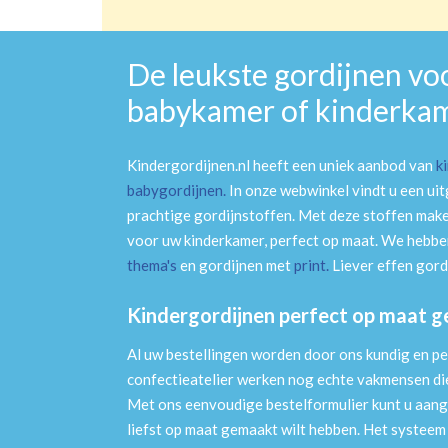
De leukste gordijnen vo
babykamer of kinderka
Kindergordijnen.nl heeft een uniek aanbod van
k
babygordijnen
.
In onze webwinkel vindt u een ui
prachtige gordijnstoffen. Met deze stoffen mak
voor uw kinderkamer, perfect op maat. We hebben
thema's
en gordijnen met
print
.
Liever effen gord
Kindergordijnen perfect op maat 
Al uw bestellingen worden door ons kundig en pe
confectieatelier werken nog echte vakmensen die 
Met ons eenvoudige bestelformulier kunt u aang
liefst op maat gemaakt wilt hebben. Het systee