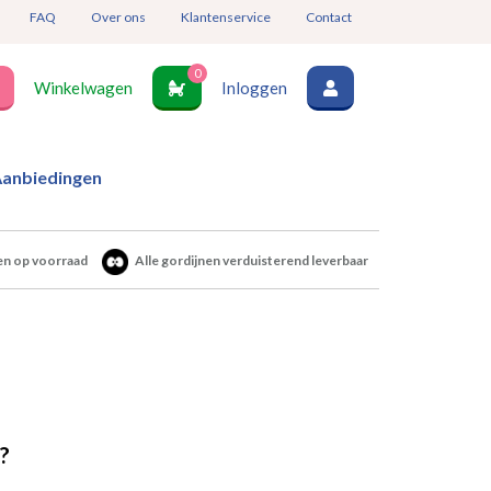
FAQ
Over ons
Klantenservice
Contact
0
Winkelwagen
Inloggen
anbiedingen
en op voorraad
Alle gordijnen verduisterend leverbaar
?