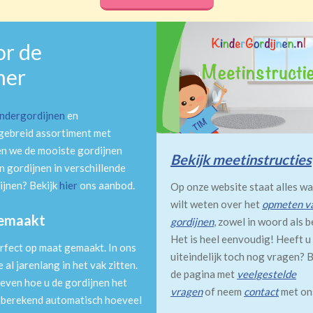
or de
mer
indergordijnen
en
tgebreid assortiment met
en we de mooiste gordijnen
Bekijk meetinstructies
 gordijnen in verschillende
ijnen? Bekijk
hier
ons aanbod.
Op onze website staat alles wa
wilt weten over het
opmeten v
gemaakt
gordijnen
, zowel in woord als b
Het is heel eenvoudig! Heeft u
rfect op maat gemaakt. In ons
uiteindelijk toch nog vragen? B
al jarenlang in het vak zitten.
de pagina met
veelgestelde
even hoe u de gordijnen het
vragen
of neem
contact
met on
m berekend automatisch hoeveel