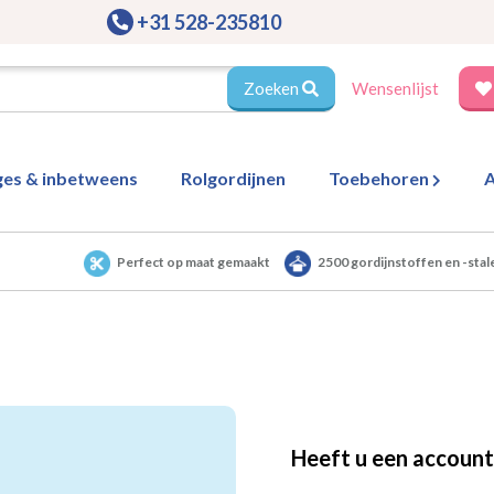
+31 528-235810
Zoeken
Wensenlijst
ges & inbetweens
Rolgordijnen
Toebehoren
A
Perfect op maat gemaakt
2500 gordijnstoffen en -stal
Heeft u een account