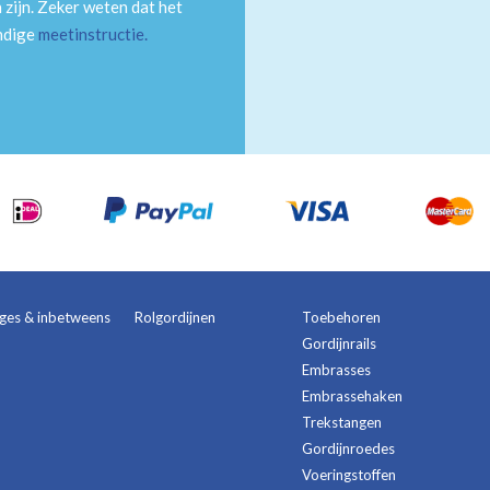
 zijn. Zeker weten dat het
andige
meetinstructie
.
ages & inbetweens
Rolgordijnen
Toebehoren
Gordijnrails
Embrasses
Embrassehaken
Trekstangen
Gordijnroedes
Voeringstoffen