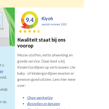
Kiyoh
9.4
aantal reviews 1323
Kwaliteit staat bij ons
voorop
Mooie stoffen, nette afwerking en
goede service. Daar kunt u bij
t u
KinderGordijnen op vertrouwen. Uw
an
baby- of kindergordijnen moeten er
eeld.
gewoon goed uitzien. Lees hier meer
over:
ekijk
Onze werkwijze
s op.
Bestellen en betalen