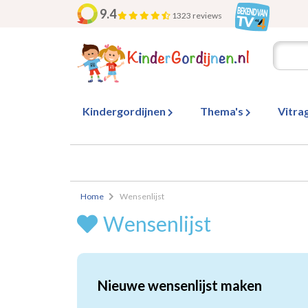
9.4
1323 reviews
Kindergordijnen
Thema's
Vitra
Home
Wensenlijst
Wensenlijst
Nieuwe wensenlijst maken