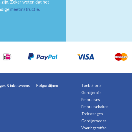
 zijn. Zeker weten dat het
andige
meetinstructie
.
ages & inbetweens
Rolgordijnen
Toebehoren
Gordijnrails
Embrasses
Embrassehaken
Trekstangen
Gordijnroedes
Voeringstoffen