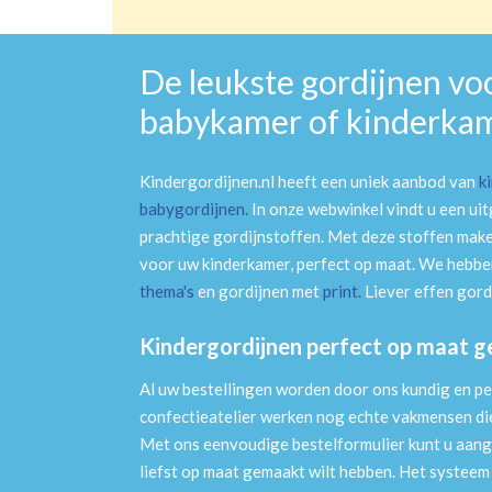
De leukste gordijnen vo
babykamer of kinderka
Kindergordijnen.nl heeft een uniek aanbod van
k
babygordijnen
.
In onze webwinkel vindt u een ui
prachtige gordijnstoffen. Met deze stoffen mak
voor uw kinderkamer, perfect op maat. We hebben
thema's
en gordijnen met
print
.
Liever effen gord
Kindergordijnen perfect op maat 
Al uw bestellingen worden door ons kundig en pe
confectieatelier werken nog echte vakmensen die 
Met ons eenvoudige bestelformulier kunt u aang
liefst op maat gemaakt wilt hebben. Het systee