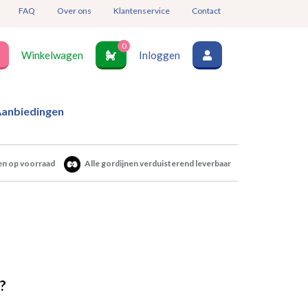
FAQ
Over ons
Klantenservice
Contact
0
Winkelwagen
Inloggen
anbiedingen
en op voorraad
Alle gordijnen verduisterend leverbaar
?