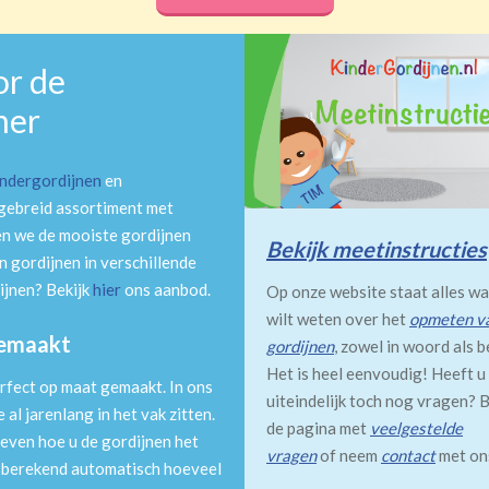
or de
mer
indergordijnen
en
tgebreid assortiment met
en we de mooiste gordijnen
Bekijk meetinstructies
 gordijnen in verschillende
ijnen? Bekijk
hier
ons aanbod.
Op onze website staat alles wa
wilt weten over het
opmeten v
gemaakt
gordijnen
, zowel in woord als b
Het is heel eenvoudig! Heeft u
rfect op maat gemaakt. In ons
uiteindelijk toch nog vragen? B
al jarenlang in het vak zitten.
de pagina met
veelgestelde
even hoe u de gordijnen het
vragen
of neem
contact
met on
m berekend automatisch hoeveel