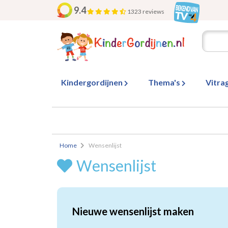
9.4
1323 reviews
Kindergordijnen
Thema's
Vitra
Home
Wensenlijst
Wensenlijst
Nieuwe wensenlijst maken