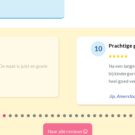
Prachtige 
10
 De maat is juist en goeie
Na een lange
bij kindergor
heel goed ver
Jip
,
Amersfoo
Naar alle reviews