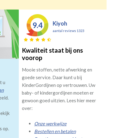
Kiyoh
9.4
aantal reviews 1323
Kwaliteit staat bij ons
voorop
Mooie stoffen, nette afwerking en
goede service. Daar kunt u bij
t u
KinderGordijnen op vertrouwen. Uw
an
baby- of kindergordijnen moeten er
eeld.
gewoon goed uitzien. Lees hier meer
over:
ekijk
Onze werkwijze
s op.
Bestellen en betalen