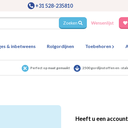
+31 528-235810
Zoeken
Wensenlijst
ges & inbetweens
Rolgordijnen
Toebehoren
A
Perfect op maat gemaakt
2500 gordijnstoffen en -stal
Heeft u een account