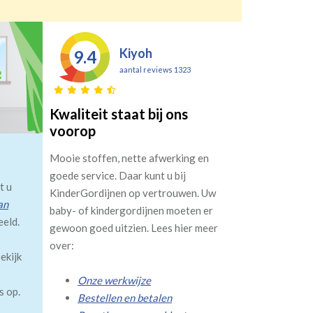
Kiyoh
9.4
aantal reviews 1323
Kwaliteit staat bij ons
voorop
Mooie stoffen, nette afwerking en
goede service. Daar kunt u bij
t u
KinderGordijnen op vertrouwen. Uw
an
baby- of kindergordijnen moeten er
eeld.
gewoon goed uitzien. Lees hier meer
over:
ekijk
Onze werkwijze
s op.
Bestellen en betalen