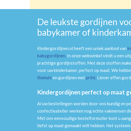
De leukste gordijnen vo
babykamer of kinderka
Kindergordijnen.nl heeft een uniek aanbod van
k
babygordijnen
.
In onze webwinkel vindt u een ui
prachtige gordijnstoffen. Met deze stoffen mak
voor uw kinderkamer, perfect op maat. We hebben
thema's
en gordijnen met
print
.
Liever effen gord
Kindergordijnen perfect op maat 
Al uw bestellingen worden door ons kundig en pe
confectieatelier werken nog echte vakmensen die 
Met ons eenvoudige bestelformulier kunt u aang
liefst op maat gemaakt wilt hebben. Het systee