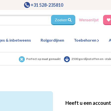
+31 528-235810
Zoeken
Wensenlijst
ges & inbetweens
Rolgordijnen
Toebehoren
A
Perfect op maat gemaakt
2500 gordijnstoffen en -stal
Heeft u een account