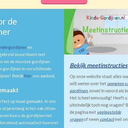
or de
mer
indergordijnen
en
tgebreid assortiment met
en we de mooiste gordijnen
Bekijk meetinstructies
 gordijnen in verschillende
ijnen? Bekijk
hier
ons aanbod.
Op onze website staat alles wa
wilt weten over het
opmeten v
gemaakt
gordijnen
, zowel in woord als b
Het is heel eenvoudig! Heeft u
rfect op maat gemaakt. In ons
uiteindelijk toch nog vragen? B
al jarenlang in het vak zitten.
de pagina met
veelgestelde
even hoe u de gordijnen het
vragen
of neem
contact
met on
m berekend automatisch hoeveel