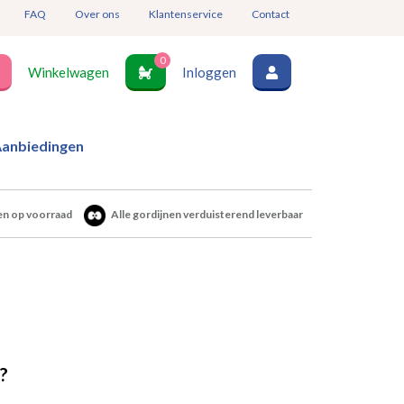
FAQ
Over ons
Klantenservice
Contact
0
Winkelwagen
Inloggen
anbiedingen
en op voorraad
Alle gordijnen verduisterend leverbaar
?