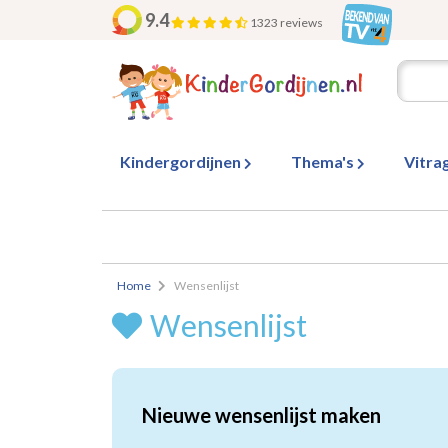
9.4
1323 reviews
Kindergordijnen
Thema's
Vitra
Home
Wensenlijst
Wensenlijst
Nieuwe wensenlijst maken