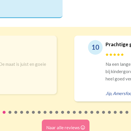
Prachtige 
10
 De maat is juist en goeie
Na een lange
bij kindergor
heel goed ver
Jip
,
Amersfoo
Naar alle reviews