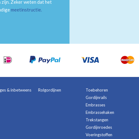
 zijn. Zeker weten dat het
andige
meetinstructie
.
ages & inbetweens
Rolgordijnen
Toebehoren
Gordijnrails
Embrasses
Embrassehaken
Trekstangen
Gordijnroedes
Voeringstoffen