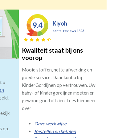
Kiyoh
9.4
aantal reviews 1323
Kwaliteit staat bij ons
voorop
Mooie stoffen, nette afwerking en
goede service. Daar kunt u bij
t u
KinderGordijnen op vertrouwen. Uw
an
baby- of kindergordijnen moeten er
eeld.
gewoon goed uitzien. Lees hier meer
over:
ekijk
Onze werkwijze
s op.
Bestellen en betalen