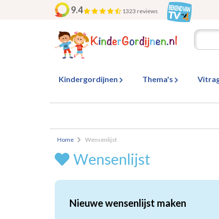
9.4
1323 reviews
Kindergordijnen
Thema's
Vitra
Home
Wensenlijst
Wensenlijst
Nieuwe wensenlijst maken