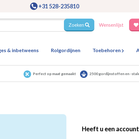
+31 528-235810
Zoeken
Wensenlijst
ges & inbetweens
Rolgordijnen
Toebehoren
A
Perfect op maat gemaakt
2500 gordijnstoffen en -stal
Heeft u een account