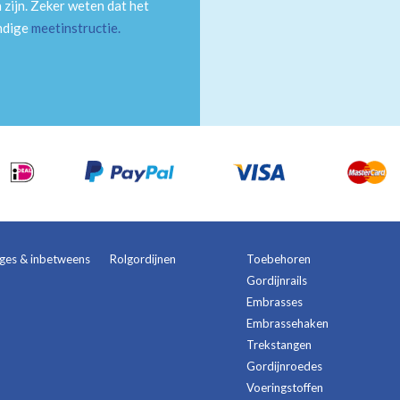
 zijn. Zeker weten dat het
andige
meetinstructie
.
ages & inbetweens
Rolgordijnen
Toebehoren
Gordijnrails
Embrasses
Embrassehaken
Trekstangen
Gordijnroedes
Voeringstoffen