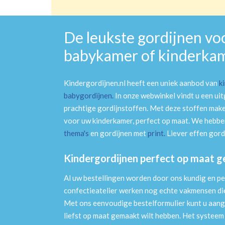
De leukste gordijnen vo
babykamer of kinderka
Kindergordijnen.nl heeft een uniek aanbod van
k
babygordijnen
.
In onze webwinkel vindt u een ui
prachtige gordijnstoffen. Met deze stoffen mak
voor uw kinderkamer, perfect op maat. We hebben
thema's
en gordijnen met
print
.
Liever effen gord
Kindergordijnen perfect op maat 
Al uw bestellingen worden door ons kundig en pe
confectieatelier werken nog echte vakmensen die 
Met ons eenvoudige bestelformulier kunt u aang
liefst op maat gemaakt wilt hebben. Het systee