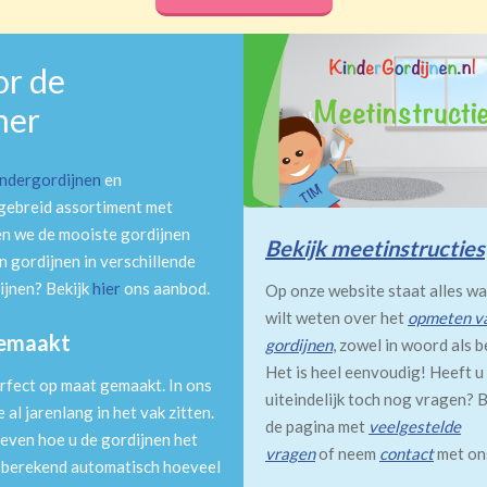
or de
mer
indergordijnen
en
tgebreid assortiment met
en we de mooiste gordijnen
Bekijk meetinstructies
 gordijnen in verschillende
ijnen? Bekijk
hier
ons aanbod.
Op onze website staat alles wa
wilt weten over het
opmeten v
gemaakt
gordijnen
, zowel in woord als b
Het is heel eenvoudig! Heeft u
rfect op maat gemaakt. In ons
uiteindelijk toch nog vragen? B
al jarenlang in het vak zitten.
de pagina met
veelgestelde
even hoe u de gordijnen het
vragen
of neem
contact
met on
m berekend automatisch hoeveel