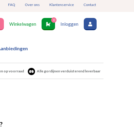
FAQ
Over ons
Klantenservice
Contact
0
Winkelwagen
Inloggen
anbiedingen
en op voorraad
Alle gordijnen verduisterend leverbaar
?