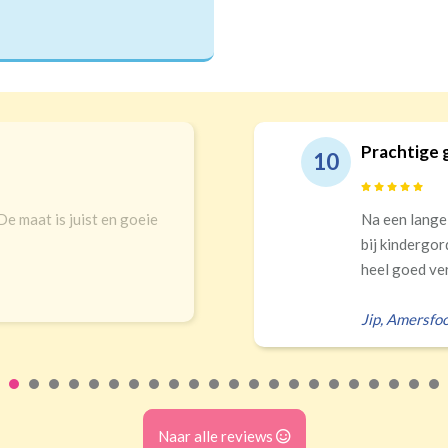
Prachtige 
10
 De maat is juist en goeie
Na een lange
bij kindergor
heel goed ver
Jip
,
Amersfoo
Naar alle reviews