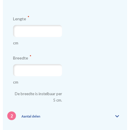
Lengte
cm
Breedte
cm
De breedte is instelbaar per
5 cm.
2
Aantal delen