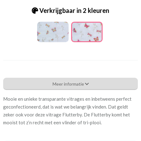
Verkrijgbaar in 2 kleuren
Pt.3921-546 Flutterby rainbow
Meer informatie
Eigenschappen gordijnstof
Mooie en unieke transparante vitrages en inbetweens perfect
Artikelnummer
Pt.3921-546 Flutterby
geconfectioneerd, dat is wat we belangrijk vinden. Dat geldt
rainbow
zeker ook voor deze vitrage Flutterby. De Flutterby komt het
mooist tot z’n recht met een vlinder of tri-plooi.
Patroon:
32 cm
Stofbreedte:
140 cm