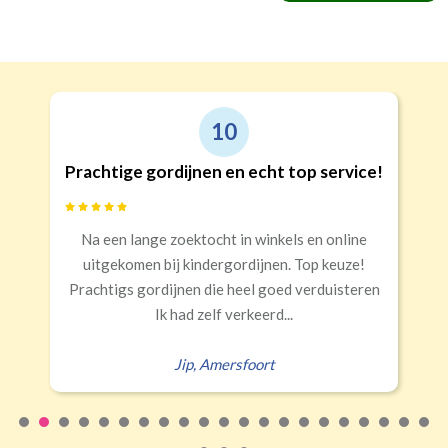
Roede
Roede met ringen
10
(lussen)
(incl. verstelbare gordijnhaken)
Kwart verduisterend
Geen extra verduistering
Triplooi
ijnen en echt top service!
Goede kwalite
(geschikt voor vitrage)
ektocht in winkels en online
Snelle levering, al
 kindergordijnen. Top keuze!
nen die heel goed verduisteren
Eral
ad zelf verkeerd...
Rails
Roede
Half verduisterend
Volledige verduisterend
(wave plooi)
(tunnel)
ip
,
Amersfoort