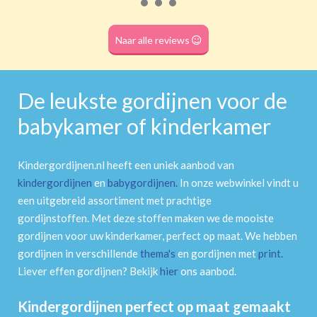
Naar alle reviews
Roede
(dubbele tunnel)
De leukste gordijnen voor de
babykamer of kinderkamer
Kindergordijnen.nl heeft een uniek aanbod van
kindergordijnen
en
babygordijnen
.
In onze webwinkel vindt u
een uitgebreid assortiment met prachtige
gordijnstoffen. Met deze stoffen maken we de mooiste
gordijnen voor uw kinderkamer, perfect op maat. We hebben
gordijnen in verschillende
thema's
en gordijnen met
print
.
Liever effen gordijnen? Bekijk
hier
ons aanbod.
Kindergordijnen perfect op maat gemaakt