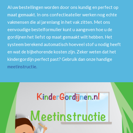
Al uw bestellingen worden door ons kundig en perfect op
maat gemaakt. In ons confectieatelier werken nog echte
vakmensen die al jarenlang in het vak zitten. Met ons
eenvoudige bestelformulier kunt u aangeven hoe u de
gordijnen het liefst op maat gemaakt wilt hebben. Het
systeem berekend automatisch hoeveel stof u nodig heeft
en wat de bijbehorende kosten zijn. Zeker weten dat het
kindergordijn perfect past? Gebruik dan onze handige
meetinstructie
.