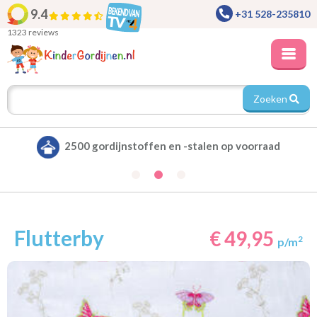
9.4
+31 528-235810
1323 reviews
Zoeken
d
Alle gordijnen verduisterend leverbaar
Flutterby
€ 49,95
2
p/m